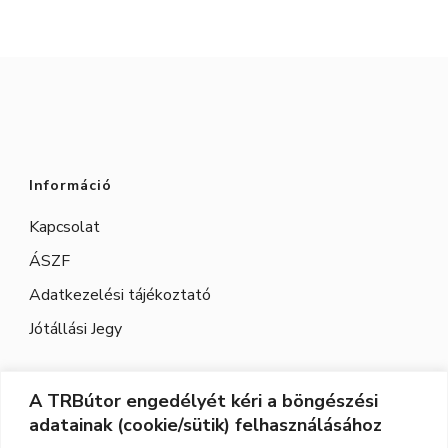
választhatók
ki
ki
Információ
Kapcsolat
ÁSZF
Adatkezelési tájékoztató
Jótállási Jegy
A TRBútor engedélyét kéri a böngészési
Elérhetőség
adatainak (cookie/sütik) felhasználásához