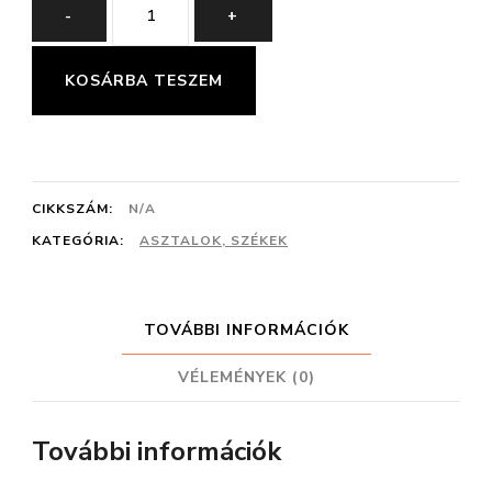
NILÓ
-
+
SZÉK
mennyiség
KOSÁRBA TESZEM
CIKKSZÁM:
N/A
KATEGÓRIA:
ASZTALOK, SZÉKEK
TOVÁBBI INFORMÁCIÓK
VÉLEMÉNYEK (0)
További információk