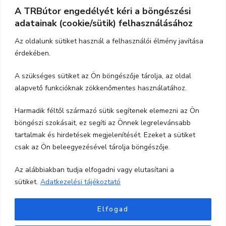
A TRBútor engedélyét kéri a böngészési
Elérhetőség
adatainak (cookie/sütik) felhasználásához
Cím:
3526 Miskolc, Szeles utca 71.
Az oldalunk sütiket használ a felhasználói élmény javítása
érdekében.
Nyitvatartás:
H-P.: 9-17, Szo,: 9-12
A szükséges sütiket az Ön böngészője tárolja, az oldal
Telefon:
06-70-615-6771
alapvető funkcióknak zökkenőmentes használatához.
06-20-347-7788
Harmadik féltől származó sütik segítenek elemezni az Ön
böngészi szokásait, ez segíti az Önnek legrelevánsabb
email:
trbutor1@gmail.com
tartalmak és hirdetések megjelenítését. Ezeket a sütiket
csak az Ön beleegyezésével tárolja böngészője.
Az alábbiakban tudja elfogadni vagy elutasítani a
sütiket.
Adatkezelési tájékoztató
Elfogad
Minden jog fentartva TRBútor.hu
Blossom Shop |
Fejlesztette
Blossom Themes
.Készítette: