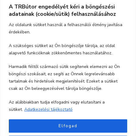
A TRBútor engedélyét kéri a böngészési
Elérhetőség
adatainak (cookie/sütik) felhasználásához
Cím:
3526 Miskolc, Szeles utca 71.
Az oldalunk sütiket használ a felhasználói élmény javítása
érdekében.
Nyitvatartás:
H-P.: 9-17, Szo,: 9-12
A szükséges sütiket az Ön böngészője tárolja, az oldal
Telefon:
06-70-615-6771
alapvető funkcióknak zökkenőmentes használatához.
06-20-347-7788
Harmadik féltől származó sütik segítenek elemezni az Ön
böngészi szokásait, ez segíti az Önnek legrelevánsabb
email:
trbutor1@gmail.com
tartalmak és hirdetések megjelenítését. Ezeket a sütiket
csak az Ön beleegyezésével tárolja böngészője.
Az alábbiakban tudja elfogadni vagy elutasítani a
sütiket.
Adatkezelési tájékoztató
Elfogad
Minden jog fentartva TRBútor.hu
Blossom Shop |
Fejlesztette
Blossom Themes
.Készítette: