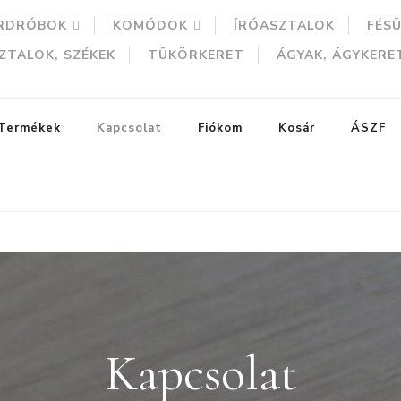
RDRÓBOK
KOMÓDOK
ÍRÓASZTALOK
FÉS
ZTALOK, SZÉKEK
TÜKÖRKERET
ÁGYAK, ÁGYKERE
Termékek
Kapcsolat
Fiókom
Kosár
ÁSZF
Kapcsolat