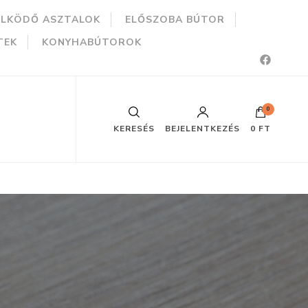
ÜLKÖDŐ ASZTALOK
ELŐSZOBA BÚTOR
TEK
KONYHABÚTOROK
0
KERESÉS
BEJELENTKEZÉS
0 FT