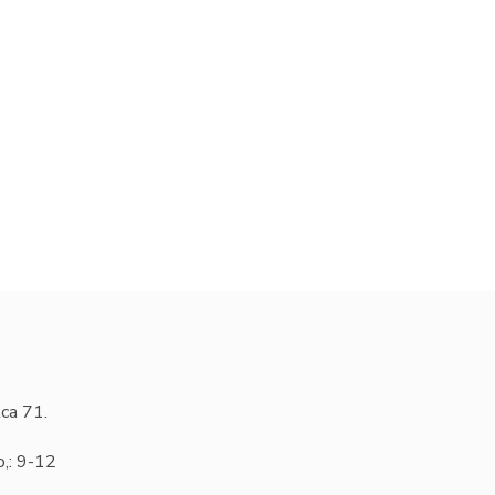
ca 71.
o,: 9-12