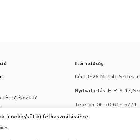
terméknek
több
variációja
van.
A
változatok
ció
Elérhetőség
a
at
Cím:
3526 Miskolc, Szeles ut
termékoldalo
Nyitvatartás:
választhatók
H-P.: 9-17, Sz
lési tájékoztató
ki
Telefon:
06-70-615-6771
 Jegy
k (cookie/sütik) felhasználásához
06-20-347-7788
ben.
email:
trbutor1@gmail.com