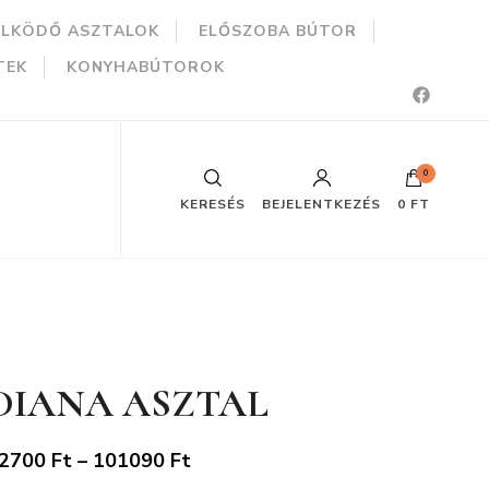
ÜLKÖDŐ ASZTALOK
ELŐSZOBA BÚTOR
TEK
KONYHABÚTOROK
0
KERESÉS
BEJELENTKEZÉS
0 FT
DIANA ASZTAL
Ártartomány:
2700
Ft
–
101090
Ft