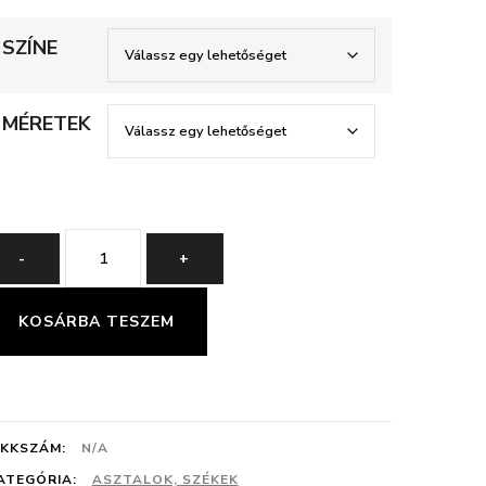
92700 Ft
-
SZÍNE
101090 Ft
MÉRETEK
DIANA
-
+
ASZTAL
mennyiség
KOSÁRBA TESZEM
IKKSZÁM:
N/A
ATEGÓRIA:
ASZTALOK, SZÉKEK