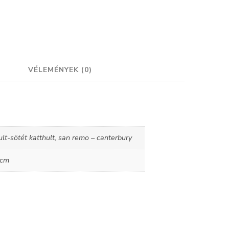
VÉLEMÉNYEK (0)
hult-sötét katthult, san remo – canterbury
 cm