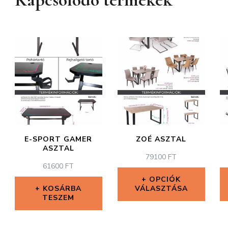
E-SPORT GAMER
ZOÉ ASZTAL
ASZTAL
79100
FT
61600
FT
OPCIÓK
KOSÁRBA
VÁLASZTÁSA
TESZEM
Ennek
a