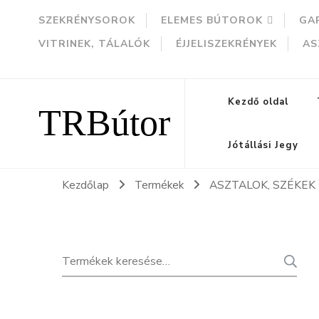
SZEKRÉNYSOROK
ELEMES BÚTOROK
GA
VITRINEK, TÁLALÓK
ÉJJELISZEKRÉNYEK
AS
TRBútor
Kezdő oldal
Jótállási Jegy
Kezdőlap
Termékek
ASZTALOK, SZÉKEK
Keresés
K
a
következőre: