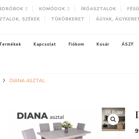
RDRÓBOK
KOMÓDOK
ÍRÓASZTALOK
FÉS
ZTALOK, SZÉKEK
TÜKÖRKERET
ÁGYAK, ÁGYKERE
Termékek
Kapcsolat
Fiókom
Kosár
ÁSZF
DIANA ASZTAL
ERESÉS
9