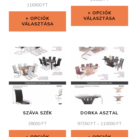
116900
FT
OPCIÓK
OPCIÓK
VÁLASZTÁSA
VÁLASZTÁSA
Ennek
Ennek
a
a
terméknek
terméknek
több
több
variációja
variációja
van.
van.
A
A
változatok
változatok
a
SZÁVA SZÉK
DORKA ASZTAL
a
termékoldal
ÁRTAR
28000
FT
97350
FT
–
110000
FT
termékoldalon
97350 
választhatók
-