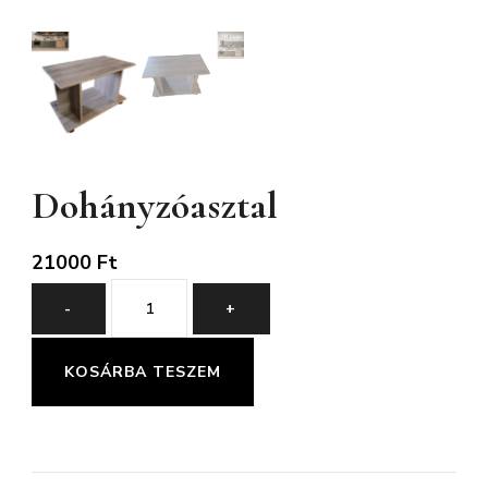
Dohányzóasztal
21000
Ft
Dohányzóasztal
-
+
mennyiség
KOSÁRBA TESZEM