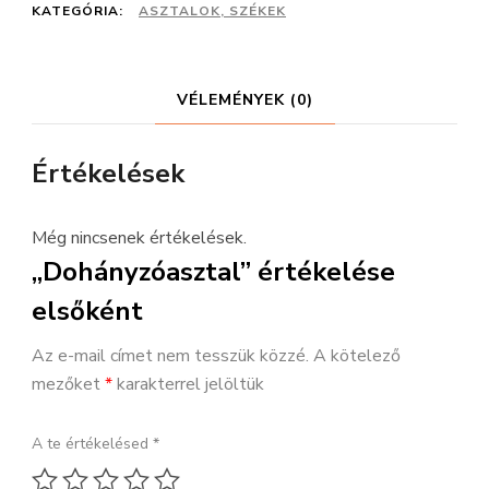
KATEGÓRIA:
ASZTALOK, SZÉKEK
VÉLEMÉNYEK (0)
Értékelések
Még nincsenek értékelések.
„Dohányzóasztal” értékelése
elsőként
Az e-mail címet nem tesszük közzé.
A kötelező
mezőket
*
karakterrel jelöltük
A te értékelésed
*
1 / 5 csillag
2 / 5 csillag
3 / 5 csillag
4 / 5 csillag
5 / 5 csillag