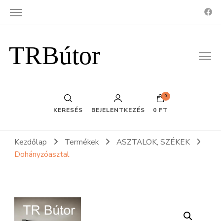
TRBútor
0
KERESÉS
BEJELENTKEZÉS
0 FT
Kezdőlap
Termékek
ASZTALOK, SZÉKEK
Dohányzóasztal