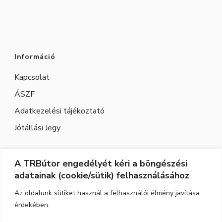
Információ
Kapcsolat
ÁSZF
Adatkezelési tájékoztató
Jótállási Jegy
A TRBútor engedélyét kéri a böngészési
Elérhetőség
adatainak (cookie/sütik) felhasználásához
Cím:
3526 Miskolc, Szeles utca 71.
Az oldalunk sütiket használ a felhasználói élmény javítása
érdekében.
Nyitvatartás:
H-P.: 9-17, Szo,: 9-12