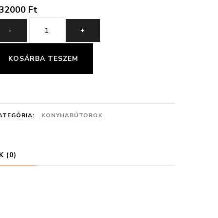
32000
Ft
Modern
-
+
Konyhaszekrény
200\60
KOSÁRBA TESZEM
mennyiség
ATEGÓRIA:
KONYHABÚTOROK
 (0)