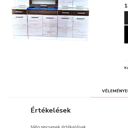
1
K
VÉLEMÉNYEK
Értékelések
Még nincsenek értékelések.