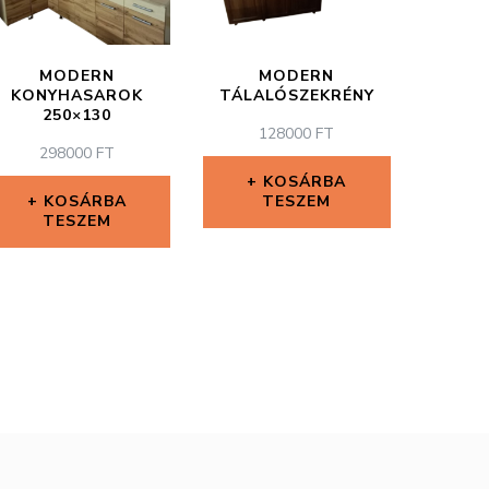
MODERN
MODERN
KONYHASAROK
TÁLALÓSZEKRÉNY
250×130
128000
FT
298000
FT
KOSÁRBA
KOSÁRBA
TESZEM
TESZEM