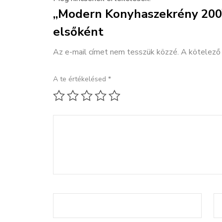
„Modern Konyhaszekrény 200
elsőként
Az e-mail címet nem tesszük közzé.
A kötelez
A te értékelésed
*
1 / 5 csillag
2 / 5 csillag
3 / 5 csillag
4 / 5 csillag
5 / 5 csillag