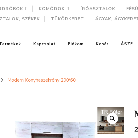
RDRÓBOK
KOMÓDOK
ÍRÓASZTALOK
FÉS
ZTALOK, SZÉKEK
TÜKÖRKERET
ÁGYAK, ÁGYKERE
Termékek
Kapcsolat
Fiókom
Kosár
ÁSZF
Modern Konyhaszekrény 200\60
ERESÉS