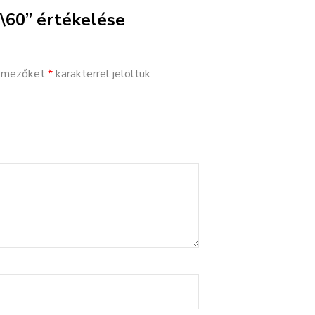
\60” értékelése
ő mezőket
*
karakterrel jelöltük