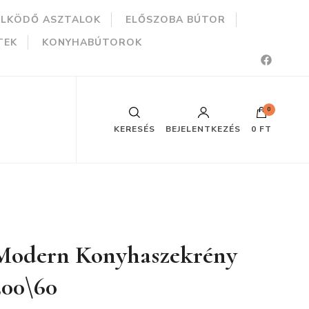
ÜLKÖDŐ ASZTALOK
ELŐSZOBA BÚTOR
TEK
KONYHABÚTOROK
0
KERESÉS
BEJELENTKEZÉS
0 FT
Modern Konyhaszekrény
200\60