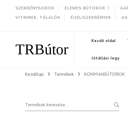
SZEKRÉNYSOROK
ELEMES BÚTOROK
GA
VITRINEK, TÁLALÓK
ÉJJELISZEKRÉNYEK
AS
TRBútor
Kezdő oldal
Jótállási Jegy
Kezdőlap
Termékek
KONYHABÚTOROK
Keresés
K
a
következőre: