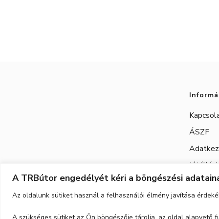
Informá
Kapcsol
ÁSZF
Adatkeze
Jótállási
A TRBútor engedélyét kéri a böngészési adataina
Az oldalunk sütiket használ a felhasználói élmény javítása érdeké
A szükséges sütiket az Ön böngészője tárolja, az oldal alapvető