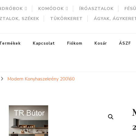
RDRÓBOK
KOMÓDOK
ÍRÓASZTALOK
FÉS
ZTALOK, SZÉKEK
TÜKÖRKERET
ÁGYAK, ÁGYKERE
Termékek
Kapcsolat
Fiókom
Kosár
ÁSZF
Modern Konyhaszekrény 200\60
ERESÉS