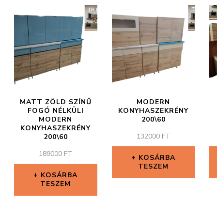
MATT ZÖLD SZÍNŰ
MODERN
FOGÓ NÉLKÜLI
KONYHASZEKRÉNY
MODERN
200\60
KONYHASZEKRÉNY
132000
FT
200\60
189000
FT
KOSÁRBA
TESZEM
KOSÁRBA
TESZEM