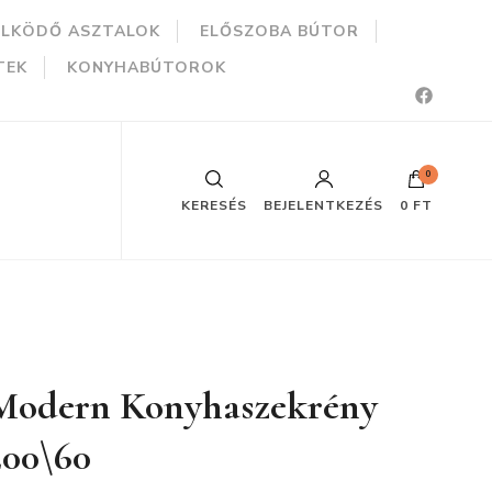
ÜLKÖDŐ ASZTALOK
ELŐSZOBA BÚTOR
TEK
KONYHABÚTOROK
0
KERESÉS
BEJELENTKEZÉS
0 FT
Modern Konyhaszekrény
200\60