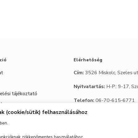
ció
Elérhetőség
at
Cím:
3526 Miskolc, Szeles ut
Nyitvatartás:
H-P.: 9-17, Sz
lési tájékoztató
Telefon:
06-70-615-6771
 Jegy
k (cookie/sütik) felhasználásához
06-20-347-7788
ben.
email:
trbutor1@gmail.com
 funkcióknak zökkenőmentes használatához.