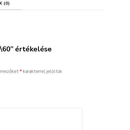
 (0)
\60” értékelése
ő mezőket
*
karakterrel jelöltük