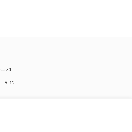
ca 71.
o,: 9-12