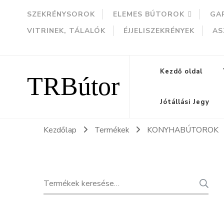
SZEKRÉNYSOROK
ELEMES BÚTOROK
GA
VITRINEK, TÁLALÓK
ÉJJELISZEKRÉNYEK
AS
TRBútor
Kezdő oldal
Jótállási Jegy
Kezdőlap
Termékek
KONYHABÚTOROK
Keresés
K
a
következőre: