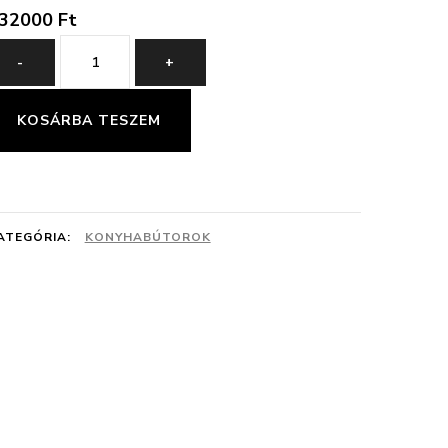
32000
Ft
Modern
-
+
Konyhaszekrény
200\60
KOSÁRBA TESZEM
mennyiség
ATEGÓRIA:
KONYHABÚTOROK