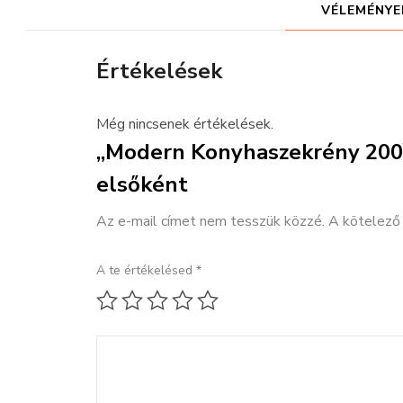
VÉLEMÉNYEK
Értékelések
Még nincsenek értékelések.
„Modern Konyhaszekrény 200
elsőként
Az e-mail címet nem tesszük közzé.
A kötelez
A te értékelésed
*
1 / 5 csillag
2 / 5 csillag
3 / 5 csillag
4 / 5 csillag
5 / 5 csillag