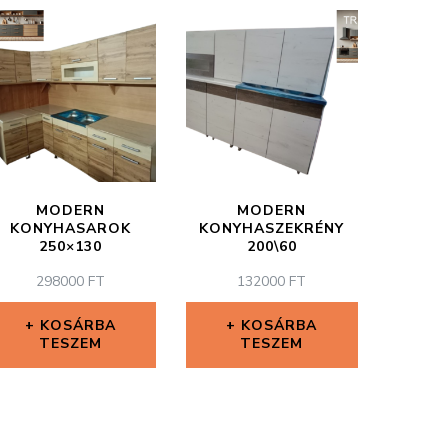
MODERN
MODERN
KONYHASAROK
KONYHASZEKRÉNY
250×130
200\60
298000
FT
132000
FT
KOSÁRBA
KOSÁRBA
TESZEM
TESZEM