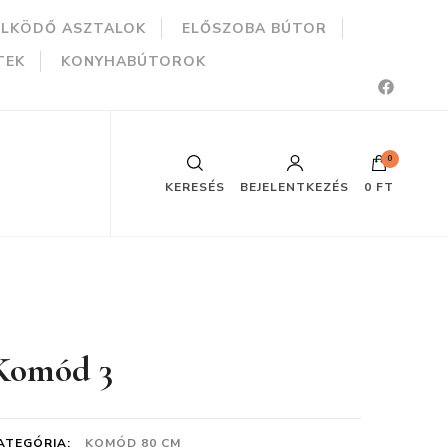
ÜLKÖDŐ ASZTALOK
ELŐSZOBA BÚTOR
TEK
KONYHABÚTOROK
0
KERESÉS
BEJELENTKEZÉS
0 FT
Komód 3
ATEGÓRIA:
KOMÓD 80 CM