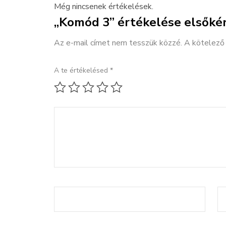
Még nincsenek értékelések.
„Komód 3” értékelése elsőké
Az e-mail címet nem tesszük közzé.
A kötelez
A te értékelésed
*
1 / 5 csillag
2 / 5 csillag
3 / 5 csillag
4 / 5 csillag
5 / 5 csillag