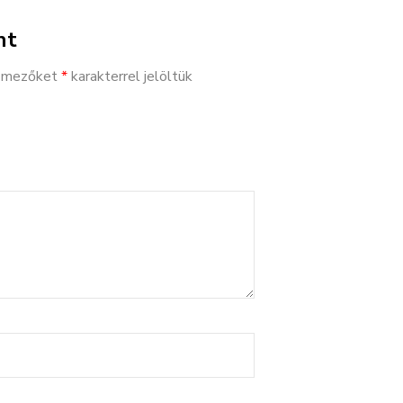
nt
ő mezőket
*
karakterrel jelöltük