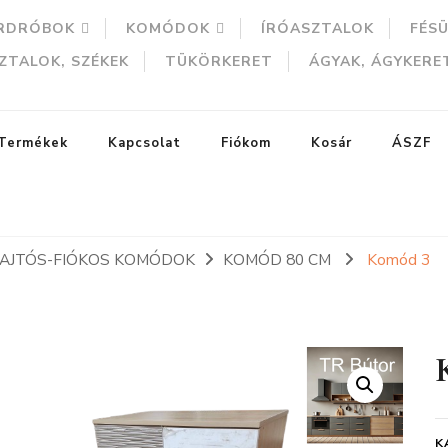
RDRÓBOK
KOMÓDOK
ÍRÓASZTALOK
FÉS
ZTALOK, SZÉKEK
TÜKÖRKERET
ÁGYAK, ÁGYKERE
Termékek
Kapcsolat
Fiókom
Kosár
ÁSZF
ÓAJTÓS-FIÓKOS KOMÓDOK
KOMÓD 80 CM
Komód 3
ERESÉS
K