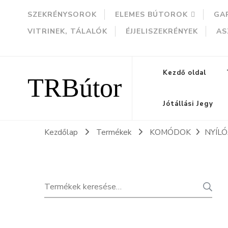
SZEKRÉNYSOROK
ELEMES BÚTOROK
GA
VITRINEK, TÁLALÓK
ÉJJELISZEKRÉNYEK
AS
TRBútor
Kezdő oldal
Jótállási Jegy
Kezdőlap
Termékek
KOMÓDOK
NYÍL
Keresés
K
a
következőre: