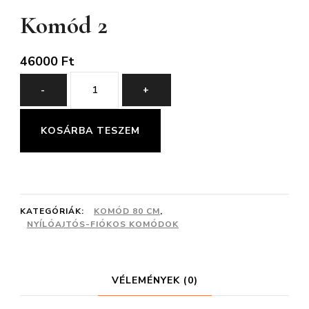
Komód 2
46000
Ft
Komód
-
+
2
mennyiség
KOSÁRBA TESZEM
KATEGÓRIÁK:
KOMÓD 80 CM
,
NYÍLÓAJTÓS-FIÓKOS KOMÓDOK
VÉLEMÉNYEK (0)