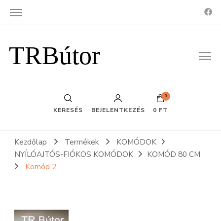
TRBútor
0
KERESÉS
BEJELENTKEZÉS
0 FT
Kezdőlap
Termékek
KOMÓDOK
NYÍLÓAJTÓS-FIÓKOS KOMÓDOK
KOMÓD 80 CM
Komód 2