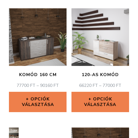
KOMÓD 160 CM
120-AS KOMÓD
ÁRTARTOMÁNY:
ÁRTART
77700
FT
–
90160
FT
66220
FT
–
77000
FT
77700 FT
66220 F
-
-
OPCIÓK
OPCIÓK
VÁLASZTÁSA
90160 FT
VÁLASZTÁSA
77000 F
Ennek
Ennek
a
a
terméknek
terméknek