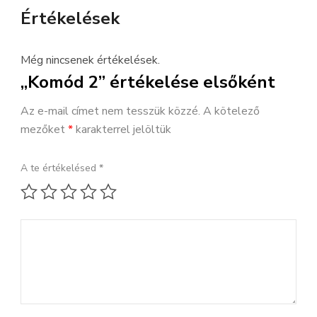
Értékelések
Még nincsenek értékelések.
„Komód 2” értékelése elsőként
Az e-mail címet nem tesszük közzé.
A kötelező
mezőket
*
karakterrel jelöltük
A te értékelésed
*
1 / 5 csillag
2 / 5 csillag
3 / 5 csillag
4 / 5 csillag
5 / 5 csillag