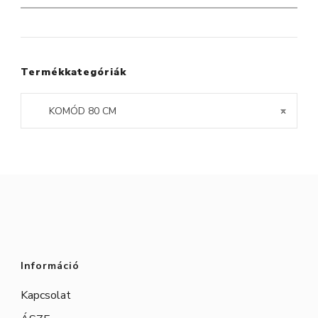
variációja
a
van.
következőre:
A
változatok
Termékkategóriák
a
KOMÓD 80 CM
×
termékoldal
választhatók
ki
Információ
Kapcsolat