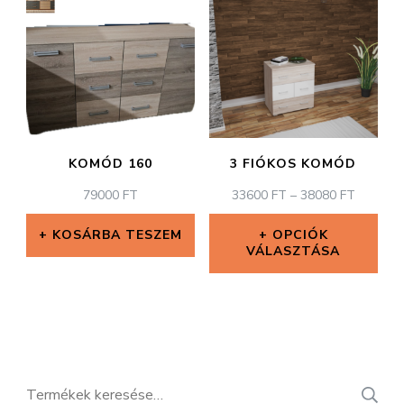
több
több
variációja
variációja
van.
van.
A
A
változatok
változatok
KOMÓD 160
3 FIÓKOS KOMÓD
a
a
ÁRTART
79000
FT
33600
FT
–
38080
FT
termékoldalon
termékoldal
33600 F
választhatók
választhatók
-
KOSÁRBA TESZEM
OPCIÓK
VÁLASZTÁSA
38080 F
ki
ki
Ennek
a
terméknek
több
Keresés