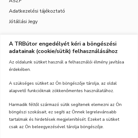
ÁSZF
Adatkezelési tájékoztató
Jótállási Jegy
A TRBútor engedélyét kéri a böngészési
Elérhetőség
adatainak (cookie/sütik) felhasználásához
Cím:
3526 Miskolc, Szeles utca 71.
Az oldalunk sütiket használ a felhasználói élmény javítása
érdekében.
Nyitvatartás:
H-P.: 9-17, Szo,: 9-12
A szükséges sütiket az Ön böngészője tárolja, az oldal
Telefon:
06-70-615-6771
alapvető funkcióknak zökkenőmentes használatához.
06-20-347-7788
Harmadik féltől származó sütik segítenek elemezni az Ön
böngészi szokásait, ez segíti az Önnek legrelevánsabb
email:
trbutor1@gmail.com
tartalmak és hirdetések megjelenítését. Ezeket a sütiket
csak az Ön beleegyezésével tárolja böngészője.