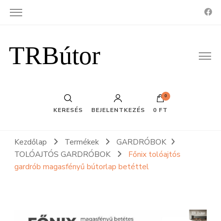
TRBútor
0
KERESÉS
BEJELENTKEZÉS
0 FT
Kezdőlap
Termékek
GARDRÓBOK
TOLÓAJTÓS GARDRÓBOK
Főnix tolóajtós
gardrób magasfényű bútorlap betéttel