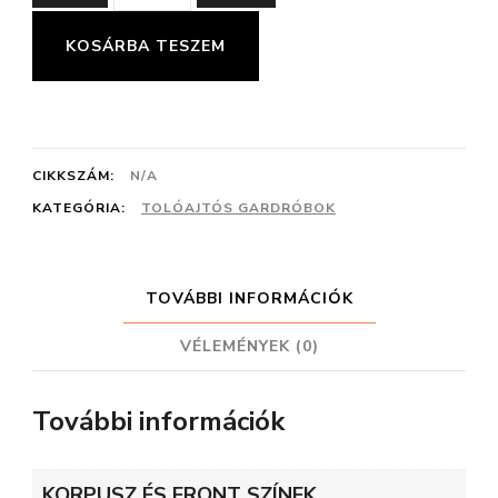
tolóajtós
gardrób
KOSÁRBA TESZEM
magasfényű
bútorlap
betéttel
CIKKSZÁM:
N/A
mennyiség
KATEGÓRIA:
TOLÓAJTÓS GARDRÓBOK
TOVÁBBI INFORMÁCIÓK
VÉLEMÉNYEK (0)
További információk
KORPUSZ ÉS FRONT SZÍNEK