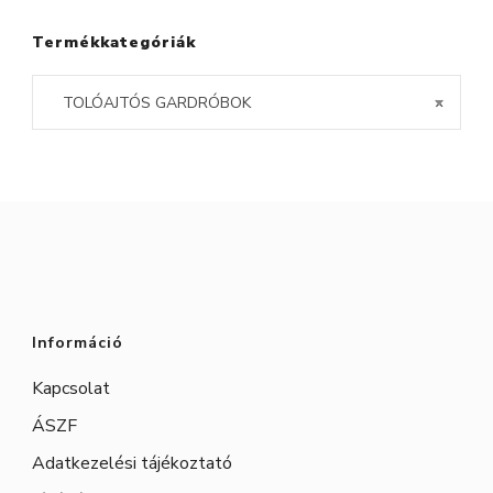
A
A
változatok
változatok
Termékkategóriák
a
a
TOLÓAJTÓS GARDRÓBOK
×
termékoldalon
termékoldal
választhatók
választhatók
ki
ki
Információ
Kapcsolat
ÁSZF
Adatkezelési tájékoztató