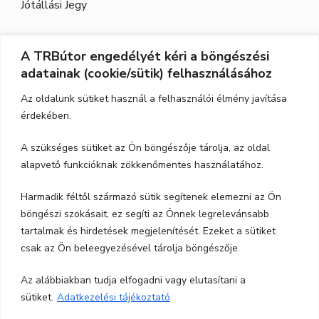
Jótállási Jegy
A TRBútor engedélyét kéri a böngészési
Elérhetőség
adatainak (cookie/sütik) felhasználásához
Cím:
3526 Miskolc, Szeles utca 71.
Az oldalunk sütiket használ a felhasználói élmény javítása
érdekében.
Nyitvatartás:
H-P.: 9-17, Szo,: 9-12
A szükséges sütiket az Ön böngészője tárolja, az oldal
Telefon:
06-70-615-6771
alapvető funkcióknak zökkenőmentes használatához.
06-20-347-7788
Harmadik féltől származó sütik segítenek elemezni az Ön
böngészi szokásait, ez segíti az Önnek legrelevánsabb
email:
trbutor1@gmail.com
tartalmak és hirdetések megjelenítését. Ezeket a sütiket
csak az Ön beleegyezésével tárolja böngészője.
Az alábbiakban tudja elfogadni vagy elutasítani a
sütiket.
Adatkezelési tájékoztató