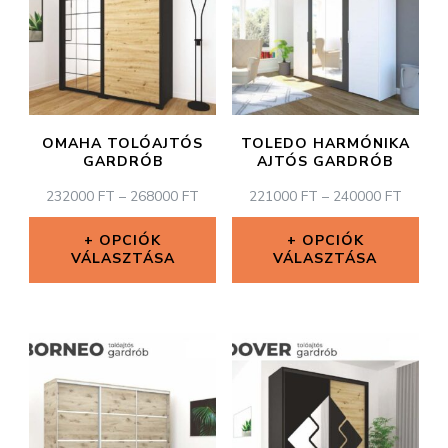
OMAHA TOLÓAJTÓS
TOLEDO HARMÓNIKA
GARDRÓB
AJTÓS GARDRÓB
ÁRTARTOMÁNY:
ÁRTAR
232000
FT
–
268000
FT
221000
FT
–
240000
FT
232000 FT
221000
-
-
OPCIÓK
OPCIÓK
VÁLASZTÁSA
268000 FT
VÁLASZTÁSA
240000
Ennek
Ennek
a
a
terméknek
terméknek
több
több
variációja
variációja