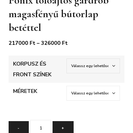
Főnix tolóajtós gardrób
magasfényű bútorlap
betéttel
Ártartomány:
217000
Ft
–
326000
Ft
217000 Ft
-
KORPUSZ ÉS
326000 Ft
FRONT SZÍNEK
MÉRETEK
Főnix
-
+