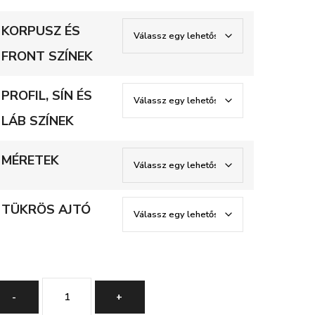
232000 Ft
-
KORPUSZ ÉS
268000 Ft
FRONT SZÍNEK
PROFIL, SÍN ÉS
LÁB SZÍNEK
MÉRETEK
TÜKRÖS AJTÓ
Omaha
-
+
tolóajtós