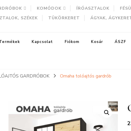
RDRÓBOK
KOMÓDOK
ÍRÓASZTALOK
FÉS
ZTALOK, SZÉKEK
TÜKÖRKERET
ÁGYAK, ÁGYKERE
Termékek
Kapcsolat
Fiókom
Kosár
ÁSZF
LÓAJTÓS GARDRÓBOK
Omaha tolóajtós gardrób
ERESÉS
2