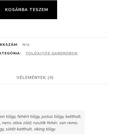
gardrób
KOSÁRBA TESZEM
mennyiség
IKKSZÁM:
N/A
ATEGÓRIA:
TOLÓAJTÓS GARDRÓBOK
VÉLEMÉNYEK (0)
n tölgy, fehért tölgy, justus tölgy, katthult,
 nero, oliva zöld, rusztik fehér, san remo,
y, sötét katthult, viking tölgy