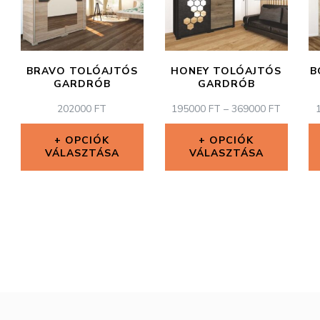
BRAVO TOLÓAJTÓS
HONEY TOLÓAJTÓS
B
GARDRÓB
GARDRÓB
ÁRTART
202000
FT
195000
FT
–
369000
FT
195000 
-
OPCIÓK
OPCIÓK
VÁLASZTÁSA
VÁLASZTÁSA
369000 
Ennek
Ennek
a
a
terméknek
terméknek
több
több
variációja
variációja
van.
van.