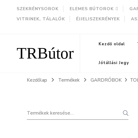
SZEKRÉNYSOROK
ELEMES BÚTOROK
GA
VITRINEK, TÁLALÓK
ÉJJELISZEKRÉNYEK
AS
TRBútor
Kezdő oldal
Jótállási Jegy
Kezdőlap
Termékek
GARDRÓBOK
TO
Keresés
K
a
következőre: