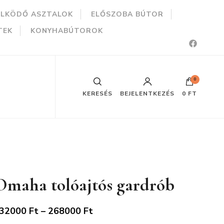
ÜLKÖDŐ ASZTALOK
ELŐSZOBA BÚTOR
TEK
KONYHABÚTOROK
0
KERESÉS
BEJELENTKEZÉS
0 FT
Omaha tolóajtós gardrób
Ártartomány:
32000
Ft
–
268000
Ft