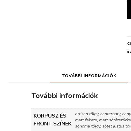
C
K
TOVÁBBI INFORMÁCIÓK
További információk
artisan tölgy, canterbury, canyo
KORPUSZ ÉS
matt fekete, matt sötétszürke,
FRONT SZÍNEK
sonoma tölgy, sötét justus tölg