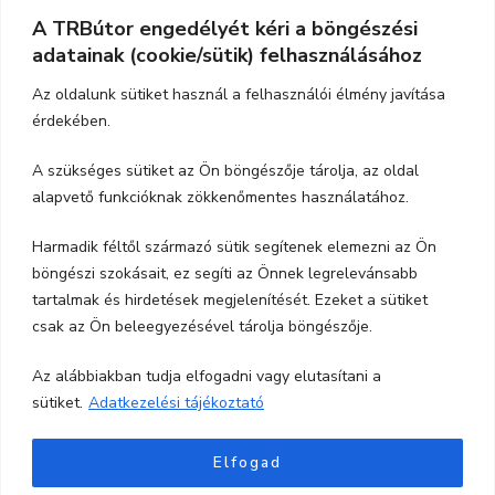
A TRBútor engedélyét kéri a böngészési
Elérhetőség
adatainak (cookie/sütik) felhasználásához
Cím:
3526 Miskolc, Szeles utca 71.
Az oldalunk sütiket használ a felhasználói élmény javítása
érdekében.
Nyitvatartás:
H-P.: 9-17, Szo,: 9-12
A szükséges sütiket az Ön böngészője tárolja, az oldal
Telefon:
06-70-615-6771
alapvető funkcióknak zökkenőmentes használatához.
06-20-347-7788
Harmadik féltől származó sütik segítenek elemezni az Ön
böngészi szokásait, ez segíti az Önnek legrelevánsabb
email:
trbutor1@gmail.com
tartalmak és hirdetések megjelenítését. Ezeket a sütiket
csak az Ön beleegyezésével tárolja böngészője.
Az alábbiakban tudja elfogadni vagy elutasítani a
sütiket.
Adatkezelési tájékoztató
Elfogad
Minden jog fentartva TRBútor.hu
Blossom Shop |