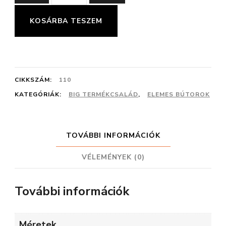
47
FELSŐ
KOSÁRBA TESZEM
ELEM
mennyiség
CIKKSZÁM:
110
KATEGÓRIÁK:
BIG TERMÉKCSALÁD
,
ELEMES BÚTOROK
TOVÁBBI INFORMÁCIÓK
VÉLEMÉNYEK (0)
További információk
Méretek