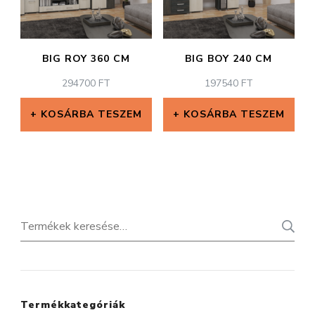
BIG ROY 360 CM
BIG BOY 240 CM
294700
FT
197540
FT
KOSÁRBA TESZEM
KOSÁRBA TESZEM
Keresés
a
következőre:
Termékkategóriák