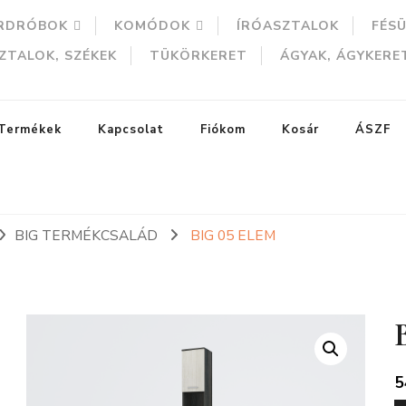
RDRÓBOK
KOMÓDOK
ÍRÓASZTALOK
FÉS
ZTALOK, SZÉKEK
TÜKÖRKERET
ÁGYAK, ÁGYKERE
Termékek
Kapcsolat
Fiókom
Kosár
ÁSZF
BIG TERMÉKCSALÁD
BIG 05 ELEM
ERESÉS
5