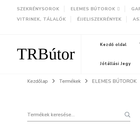
SZEKRÉNYSOROK
ELEMES BÚTOROK
GA
VITRINEK, TÁLALÓK
ÉJJELISZEKRÉNYEK
AS
TRBútor
Kezdő oldal
Jótállási Jegy
Kezdőlap
Termékek
ELEMES BÚTOROK
Keresés
K
a
következőre: