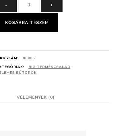
BIG
-
+
05
ELEM
KOSÁRBA TESZEM
mennyiség
IKKSZÁM:
00085
ATEGÓRIÁK:
BIG TERMÉKCSALÁD
,
ELEMES BÚTOROK
VÉLEMÉNYEK (0)