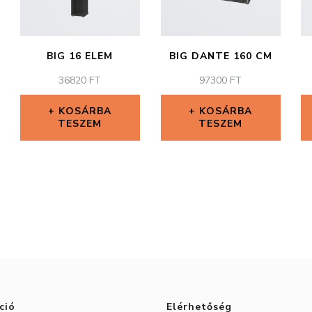
BIG 16 ELEM
BIG DANTE 160 CM
36820
FT
97300
FT
KOSÁRBA
KOSÁRBA
TESZEM
TESZEM
ció
Elérhetőség