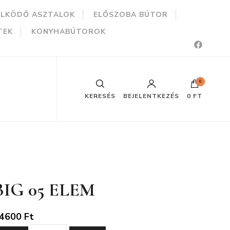
ÜLKÖDŐ ASZTALOK
ELŐSZOBA BÚTOR
TEK
KONYHABÚTOROK
0
KERESÉS
BEJELENTKEZÉS
0 FT
BIG 05 ELEM
4600
Ft