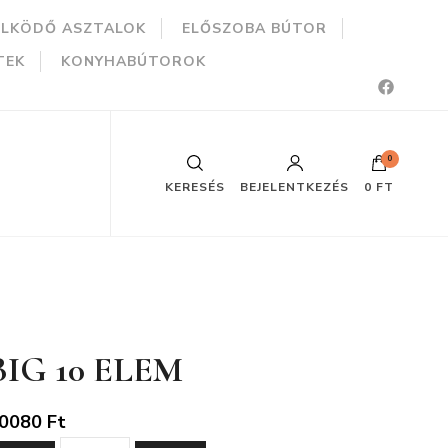
ÜLKÖDŐ ASZTALOK
ELŐSZOBA BÚTOR
TEK
KONYHABÚTOROK
0
KERESÉS
BEJELENTKEZÉS
0 FT
BIG 10 ELEM
0080
Ft