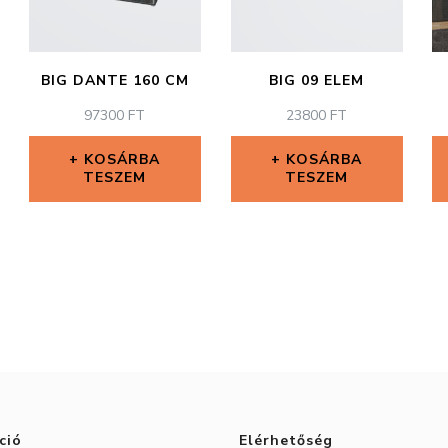
BIG DANTE 160 CM
BIG 09 ELEM
97300
FT
23800
FT
KOSÁRBA
KOSÁRBA
TESZEM
TESZEM
ció
Elérhetőség