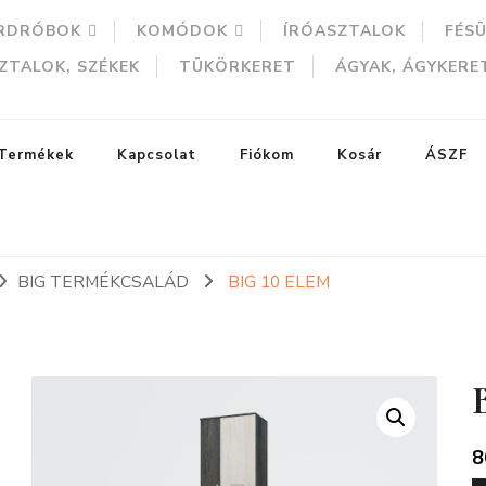
RDRÓBOK
KOMÓDOK
ÍRÓASZTALOK
FÉS
ZTALOK, SZÉKEK
TÜKÖRKERET
ÁGYAK, ÁGYKERE
Termékek
Kapcsolat
Fiókom
Kosár
ÁSZF
BIG TERMÉKCSALÁD
BIG 10 ELEM
ERESÉS
8