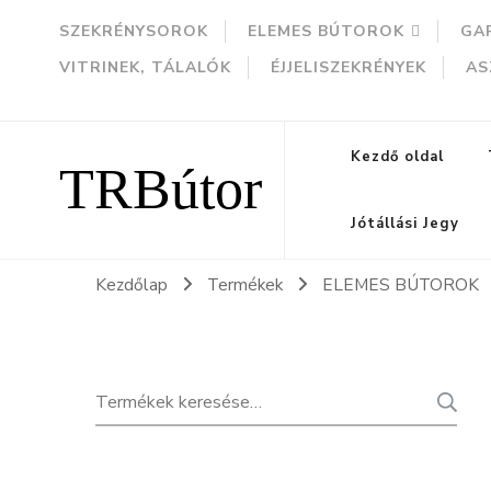
SZEKRÉNYSOROK
ELEMES BÚTOROK
GA
VITRINEK, TÁLALÓK
ÉJJELISZEKRÉNYEK
AS
TRBútor
Kezdő oldal
Jótállási Jegy
Kezdőlap
Termékek
ELEMES BÚTOROK
Keresés
K
a
következőre: