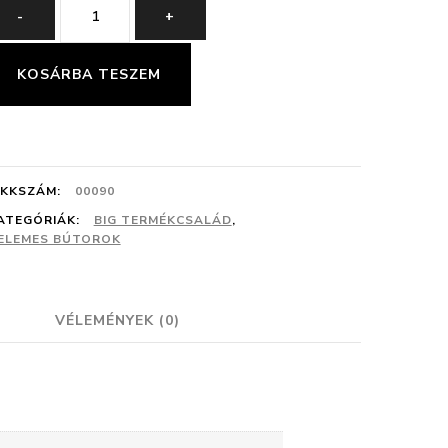
BIG
-
+
10
ELEM
KOSÁRBA TESZEM
mennyiség
IKKSZÁM:
00090
ATEGÓRIÁK:
BIG TERMÉKCSALÁD
,
ELEMES BÚTOROK
VÉLEMÉNYEK (0)