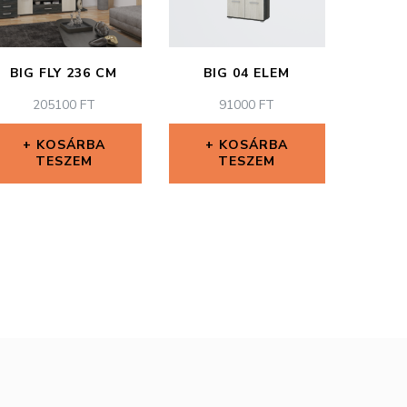
BIG FLY 236 CM
BIG 04 ELEM
205100
FT
91000
FT
KOSÁRBA
KOSÁRBA
TESZEM
TESZEM