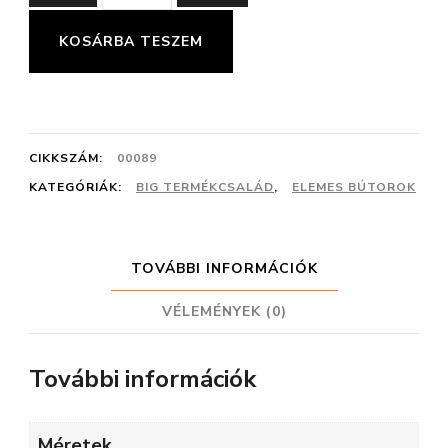
09
ELEM
KOSÁRBA TESZEM
mennyiség
CIKKSZÁM:
00089
KATEGÓRIÁK:
BIG TERMÉKCSALÁD
,
ELEMES BÚTOROK
TOVÁBBI INFORMÁCIÓK
VÉLEMÉNYEK (0)
További információk
Méretek