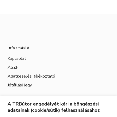
Információ
Kapcsolat
ÁSZF
Adatkezelési tájékoztató
Jótállási Jegy
A TRBútor engedélyét kéri a böngészési
Elérhetőség
adatainak (cookie/sütik) felhasználásához
Cím:
3526 Miskolc, Szeles utca 71.