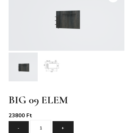
BIG 09 ELEM
23800
Ft
BIG
-
+