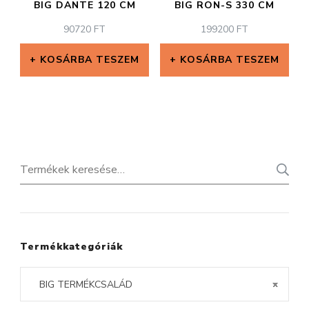
BIG DANTE 120 CM
BIG RON-S 330 CM
90720
FT
199200
FT
KOSÁRBA TESZEM
KOSÁRBA TESZEM
Keresés
a
következőre:
Termékkategóriák
BIG TERMÉKCSALÁD
×