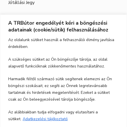
Jótállási Jegy
A TRBútor engedélyét kéri a böngészési
Elérhetőség
adatainak (cookie/sütik) felhasználásához
Cím:
3526 Miskolc, Szeles utca 71.
Az oldalunk sütiket használ a felhasználói élmény javítása
érdekében.
Nyitvatartás:
H-P.: 9-17, Szo,: 9-12
A szükséges sütiket az Ön böngészője tárolja, az oldal
Telefon:
06-70-615-6771
alapvető funkcióknak zökkenőmentes használatához.
06-20-347-7788
Harmadik féltől származó sütik segítenek elemezni az Ön
böngészi szokásait, ez segíti az Önnek legrelevánsabb
email:
trbutor1@gmail.com
tartalmak és hirdetések megjelenítését. Ezeket a sütiket
csak az Ön beleegyezésével tárolja böngészője.
Az alábbiakban tudja elfogadni vagy elutasítani a
sütiket.
Adatkezelési tájékoztató