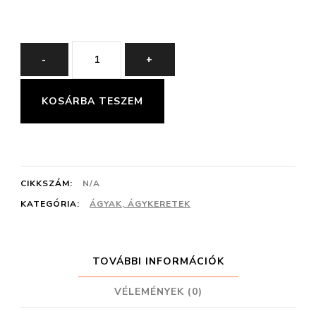
ANDRÉ
-
+
ÁGYKERET
mennyiség
KOSÁRBA TESZEM
CIKKSZÁM:
N/A
KATEGÓRIA:
ÁGYAK, ÁGYKERETEK
TOVÁBBI INFORMÁCIÓK
VÉLEMÉNYEK (0)