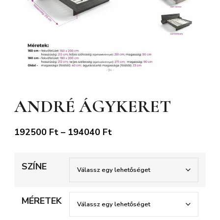
ANDRÉ ÁGYKERET
Ártartomány:
192500
Ft
–
194040
Ft
192500 Ft
-
SZÍNE
194040 Ft
MÉRETEK