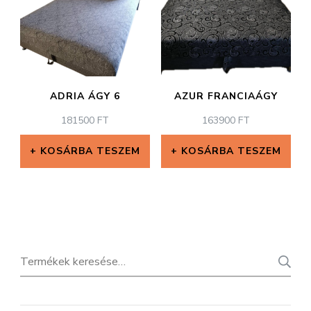
variációja
van.
A
változatok
ADRIA ÁGY 6
AZUR FRANCIAÁGY
a
181500
FT
163900
FT
termékoldalon
választhatók
KOSÁRBA TESZEM
KOSÁRBA TESZEM
ki
Keresés
a
következőre: