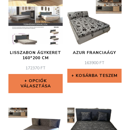
LISSZABON ÁGYKERET
AZUR FRANCIAÁGY
160*200 CM
163900
FT
172370
FT
KOSÁRBA TESZEM
OPCIÓK
VÁLASZTÁSA
Ennek
a
terméknek
több