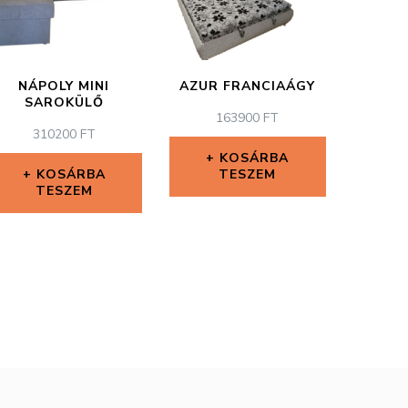
NÁPOLY MINI
AZUR FRANCIAÁGY
SAROKÜLŐ
163900
FT
310200
FT
KOSÁRBA
KOSÁRBA
TESZEM
TESZEM