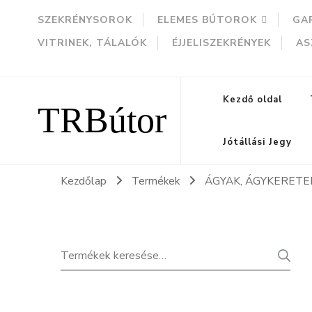
SZEKRÉNYSOROK
ELEMES BÚTOROK
GA
VITRINEK, TÁLALÓK
ÉJJELISZEKRÉNYEK
AS
TRBútor
Kezdő oldal
Jótállási Jegy
Kezdőlap
Termékek
ÁGYAK, ÁGYKERET
Keresés
K
a
következőre: