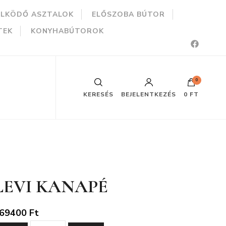
ÜLKÖDŐ ASZTALOK
ELŐSZOBA BÚTOR
TEK
KONYHABÚTOROK
0
KERESÉS
BEJELENTKEZÉS
0 FT
LEVI KANAPÉ
69400
Ft