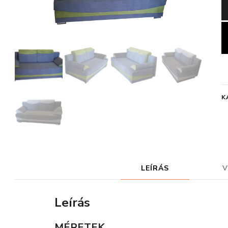
K
LEÍRÁS
V
Leírás
MÉRETEK