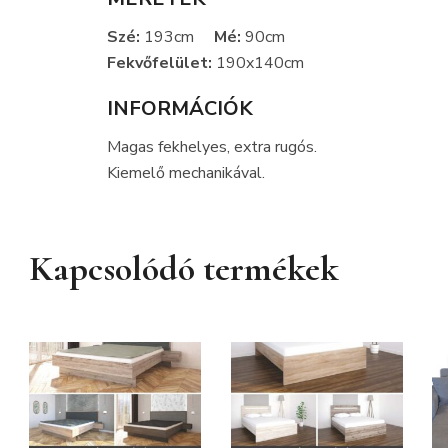
Szé:
193cm
Mé:
90cm
Fekvőfelület:
190x140cm
INFORMÁCIÓK
Magas fekhelyes, extra rugós.
Kiemelő mechanikával.
Kapcsolódó termékek