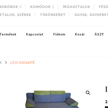
RDRÓBOK
KOMÓDOK
ÍRÓASZTALOK
FÉS
ZTALOK, SZÉKEK
TÜKÖRKERET
ÁGYAK, ÁGYKERE
Termékek
Kapcsolat
Fiókom
Kosár
ÁSZF
EK
LEVI KANAPÉ
ERESÉS
1