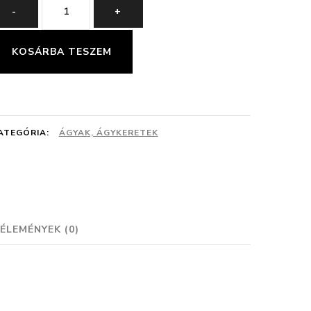
LEVI
-
+
KANAPÉ
mennyiség
KOSÁRBA TESZEM
ATEGÓRIA:
ÁGYAK, ÁGYKERETEK
ÉLEMÉNYEK (0)