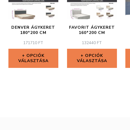
DENVER ÁGYKERET
FAVORIT ÁGYKERET
180*200 CM
160*200 CM
171710
FT
132440
FT
OPCIÓK
OPCIÓK
VÁLASZTÁSA
VÁLASZTÁSA
Ennek
Ennek
a
a
terméknek
terméknek
több
több
variációja
variációja
van.
van.
A
A