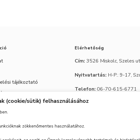
ció
Elérhetőség
at
Cím:
3526 Miskolc, Szeles ut
Nyitvatartás:
H-P.: 9-17, Sz
lési tájékoztató
Telefon:
06-70-615-6771
 Jegy
k (cookie/sütik) felhasználásához
06-20-347-7788
ben.
email:
trbutor1@gmail.com
 funkcióknak zökkenőmentes használatához.