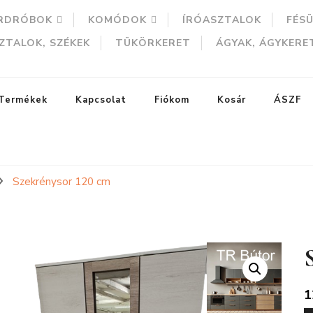
RDRÓBOK
KOMÓDOK
ÍRÓASZTALOK
FÉS
ZTALOK, SZÉKEK
TÜKÖRKERET
ÁGYAK, ÁGYKERE
Termékek
Kapcsolat
Fiókom
Kosár
ÁSZF
Szekrénysor 120 cm
ERESÉS
1