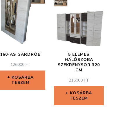
160-AS GARDRÓB
5 ELEMES
HÁLÓSZOBA
126000
FT
SZEKRÉNYSOR 320
CM
KOSÁRBA
215000
FT
TESZEM
KOSÁRBA
TESZEM