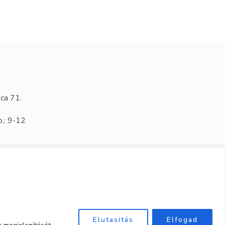
ca 71.
o,: 9-12
Elutasítás
Elfogad