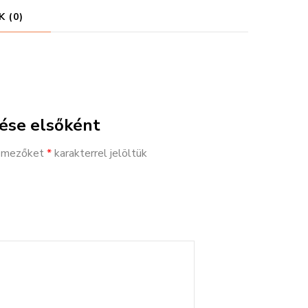
 (0)
ése elsőként
ő mezőket
*
karakterrel jelöltük