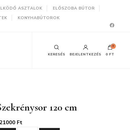
ÜLKÖDŐ ASZTALOK
ELŐSZOBA BÚTOR
TEK
KONYHABÚTOROK
0
KERESÉS
BEJELENTKEZÉS
0 FT
Szekrénysor 120 cm
21000
Ft