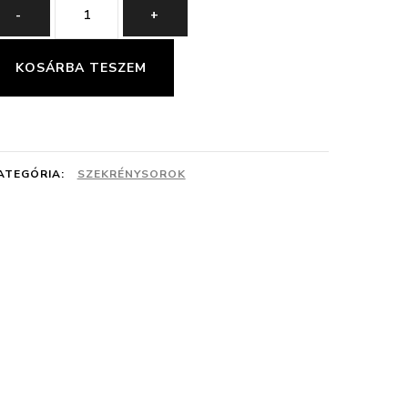
Szekrénysor
-
+
120
cm
KOSÁRBA TESZEM
mennyiség
ATEGÓRIA:
SZEKRÉNYSOROK