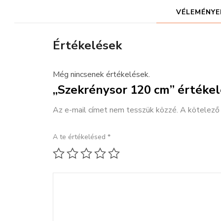
VÉLEMÉNYEK
Értékelések
Még nincsenek értékelések.
„Szekrénysor 120 cm” értékel
Az e-mail címet nem tesszük közzé.
A kötelez
A te értékelésed
*
1 / 5 csillag
2 / 5 csillag
3 / 5 csillag
4 / 5 csillag
5 / 5 csillag