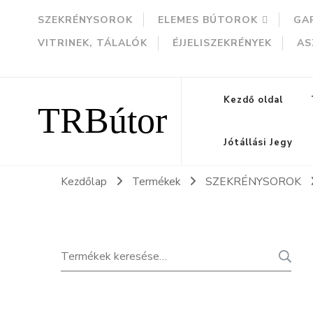
SZEKRÉNYSOROK
ELEMES BÚTOROK
GA
VITRINEK, TÁLALÓK
ÉJJELISZEKRÉNYEK
AS
TRBútor
Kezdő oldal
Jótállási Jegy
Kezdőlap
Termékek
SZEKRÉNYSOROK
Keresés
K
a
következőre: