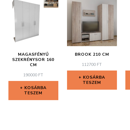
MAGASFÉNYŰ
BROOK 210 CM
SZEKRÉNYSOR 160
112700
FT
CM
190000
FT
KOSÁRBA
TESZEM
KOSÁRBA
TESZEM