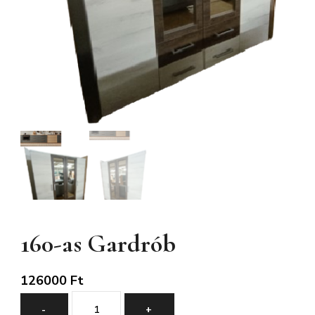
160-as Gardrób
126000
Ft
160-
-
+