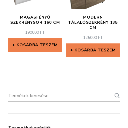
MAGASFÉNYŰ
MODERN
SZEKRÉNYSOR 160 CM
TÁLALÓSZEKRÉNY 135
CM
190000
FT
125000
FT
KOSÁRBA TESZEM
KOSÁRBA TESZEM
Keresés
a
következőre:
Termékkategóriák