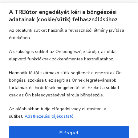
A TRBútor engedélyét kéri a böngészési
Elérhetőség
adatainak (cookie/sütik) felhasználásához
Cím:
3526 Miskolc, Szeles utca 71.
Az oldalunk sütiket használ a felhasználói élmény javítása
érdekében.
Nyitvatartás:
H-P.: 9-17, Szo,: 9-12
A szükséges sütiket az Ön böngészője tárolja, az oldal
Telefon:
06-70-615-6771
alapvető funkcióknak zökkenőmentes használatához.
06-20-347-7788
Harmadik féltől származó sütik segítenek elemezni az Ön
böngészi szokásait, ez segíti az Önnek legrelevánsabb
email:
trbutor1@gmail.com
tartalmak és hirdetések megjelenítését. Ezeket a sütiket
csak az Ön beleegyezésével tárolja böngészője.
Az alábbiakban tudja elfogadni vagy elutasítani a
sütiket.
Adatkezelési tájékoztató
Elfogad
Minden jog fentartva TRBútor.hu
Blossom Shop |