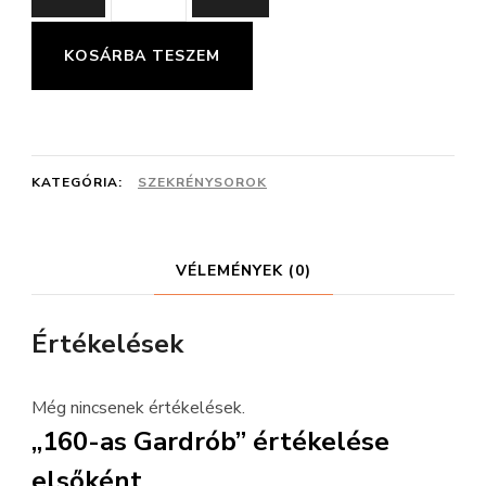
as
Gardrób
KOSÁRBA TESZEM
mennyiség
KATEGÓRIA:
SZEKRÉNYSOROK
VÉLEMÉNYEK (0)
Értékelések
Még nincsenek értékelések.
„160-as Gardrób” értékelése
elsőként