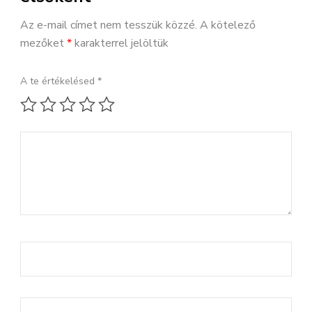
Az e-mail címet nem tesszük közzé.
A kötelező
mezőket
*
karakterrel jelöltük
A te értékelésed
*
1 / 5 csillag
2 / 5 csillag
3 / 5 csillag
4 / 5 csillag
5 / 5 csillag