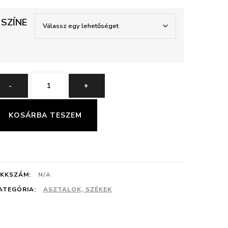
SZÍNE
NEVADA
-
+
SZÉK
mennyiség
KOSÁRBA TESZEM
IKKSZÁM:
N/A
ATEGÓRIA:
ASZTALOK, SZÉKEK