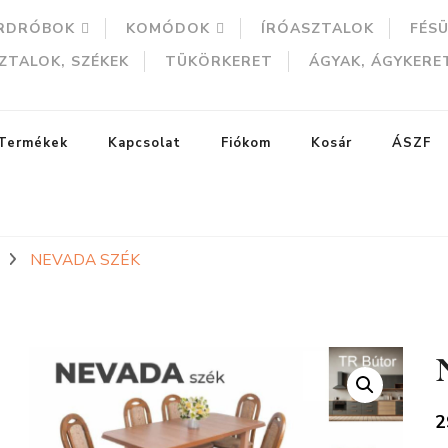
RDRÓBOK
KOMÓDOK
ÍRÓASZTALOK
FÉS
ZTALOK, SZÉKEK
TÜKÖRKERET
ÁGYAK, ÁGYKERE
Termékek
Kapcsolat
Fiókom
Kosár
ÁSZF
NEVADA SZÉK
ERESÉS
2