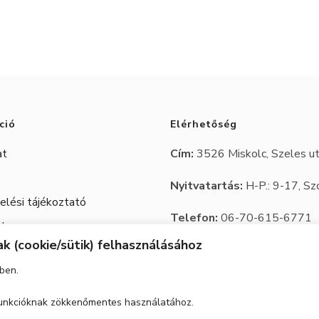
több
több
variációja
variációja
van.
van.
A
A
változatok
változatok
ció
Elérhetőség
a
a
at
Cím:
3526 Miskolc, Szeles ut
termékoldalon
termékoldalo
választhatók
Nyitvatartás:
választhatók
H-P.: 9-17, Sz
lési tájékoztató
ki
ki
Telefon:
06-70-615-6771
 Jegy
k (cookie/sütik) felhasználásához
06-20-347-7788
ben.
email:
trbutor1@gmail.com
 funkcióknak zökkenőmentes használatához.