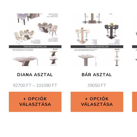
DIANA ASZTAL
BÁR ASZTAL
ÁRTARTOMÁNY:
92700
FT
–
101090
FT
39050
FT
92700 FT
-
OPCIÓK
OPCIÓK
VÁLASZTÁSA
101090 FT
VÁLASZTÁSA
Ennek
Ennek
a
a
terméknek
terméknek