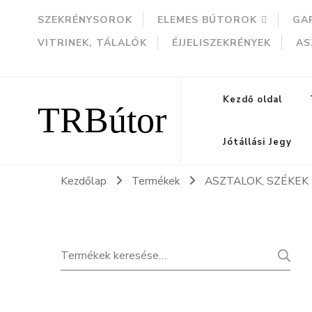
SZEKRÉNYSOROK
ELEMES BÚTOROK
GA
VITRINEK, TÁLALÓK
ÉJJELISZEKRÉNYEK
AS
TRBútor
Kezdő oldal
Jótállási Jegy
Kezdőlap
Termékek
ASZTALOK, SZÉKEK
Keresés
K
a
következőre: