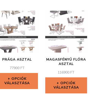
PRÁGA ASZTAL
MAGASFÉNYŰ FLÓRA
ASZTAL
77900
FT
116900
FT
OPCIÓK
VÁLASZTÁSA
OPCIÓK
VÁLASZTÁSA
Ennek
Ennek
a
a
terméknek