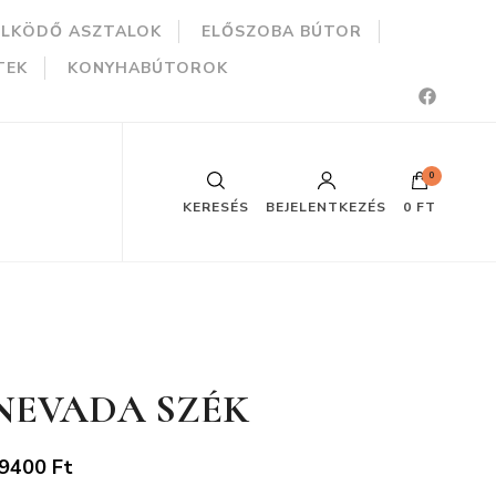
ÜLKÖDŐ ASZTALOK
ELŐSZOBA BÚTOR
TEK
KONYHABÚTOROK
0
KERESÉS
BEJELENTKEZÉS
0 FT
NEVADA SZÉK
9400
Ft