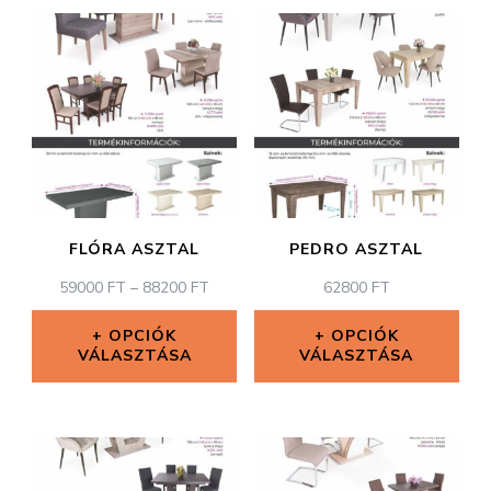
FLÓRA ASZTAL
PEDRO ASZTAL
ÁRTARTOMÁNY:
59000
FT
–
88200
FT
62800
FT
59000 FT
-
OPCIÓK
OPCIÓK
VÁLASZTÁSA
88200 FT
VÁLASZTÁSA
Ennek
Ennek
a
a
terméknek
terméknek