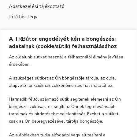
Adatkezelési tájékoztató
Jótállási Jegy
A TRBútor engedélyét kéri a böngészési
Elérhetőség
adatainak (cookie/sütik) felhasználásához
Cím:
3526 Miskolc, Szeles utca 71.
Az oldalunk sütiket használ a felhasználói élmény javítása
érdekében.
Nyitvatartás:
H-P.: 9-17, Szo,: 9-12
A szükséges sütiket az Ön böngészője tárolja, az oldal
Telefon:
06-70-615-6771
alapvető funkcióknak zökkenőmentes használatához.
06-20-347-7788
Harmadik féltől származó sütik segítenek elemezni az Ön
böngészi szokásait, ez segíti az Önnek legrelevánsabb
email:
trbutor1@gmail.com
tartalmak és hirdetések megjelenítését. Ezeket a sütiket
csak az Ön beleegyezésével tárolja böngészője.
Az alábbiakban tudja elfogadni vagy elutasítani a