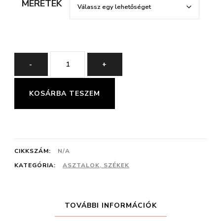
MÉRETEK
MAGASFÉNYŰ
-
+
FLÓRA
ASZTAL
KOSÁRBA TESZEM
mennyiség
CIKKSZÁM:
N/A
KATEGÓRIA:
ASZTALOK, SZÉKEK
TOVÁBBI INFORMÁCIÓK