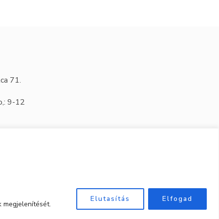
ca 71.
o,: 9-12
Elutasítás
Elfogad
 megjelenítését.