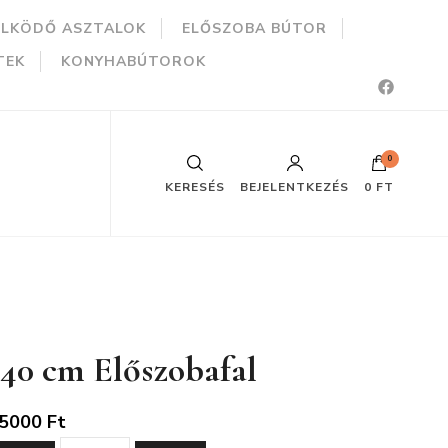
ÜLKÖDŐ ASZTALOK
ELŐSZOBA BÚTOR
TEK
KONYHABÚTOROK
0
KERESÉS
BEJELENTKEZÉS
0 FT
140 cm Előszobafal
5000
Ft