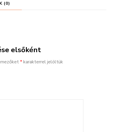
 (0)
ése elsőként
ő mezőket
*
karakterrel jelöltük