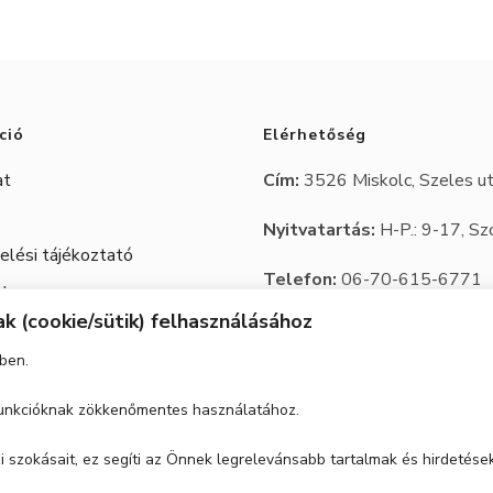
ció
Elérhetőség
at
Cím:
3526 Miskolc, Szeles ut
Nyitvatartás:
H-P.: 9-17, Sz
lési tájékoztató
Telefon:
06-70-615-6771
 Jegy
k (cookie/sütik) felhasználásához
06-20-347-7788
ben.
email:
trbutor1@gmail.com
 funkcióknak zökkenőmentes használatához.
 szokásait, ez segíti az Önnek legrelevánsabb tartalmak és hirdetések