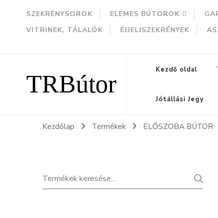
SZEKRÉNYSOROK
ELEMES BÚTOROK
GA
VITRINEK, TÁLALÓK
ÉJJELISZEKRÉNYEK
AS
TRBútor
Kezdő oldal
Jótállási Jegy
Kezdőlap
Termékek
ELŐSZOBA BÚTOR
Keresés
K
a
következőre: