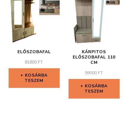
ELŐSZOBAFAL
KÁRPITOS
ELŐSZOBAFAL 110
81800
FT
CM
99000
FT
KOSÁRBA
TESZEM
KOSÁRBA
TESZEM