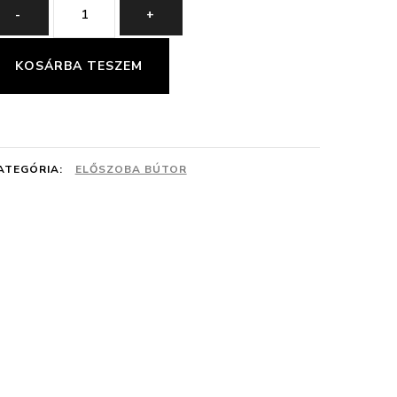
140
-
+
cm
Előszobafal
KOSÁRBA TESZEM
mennyiség
ATEGÓRIA:
ELŐSZOBA BÚTOR