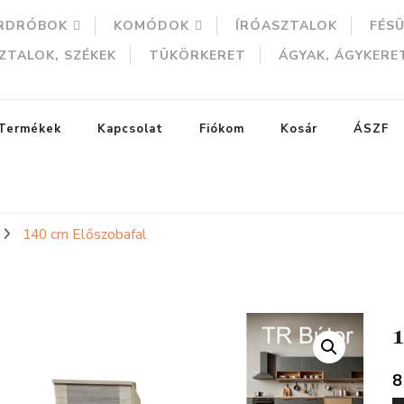
RDRÓBOK
KOMÓDOK
ÍRÓASZTALOK
FÉS
ZTALOK, SZÉKEK
TÜKÖRKERET
ÁGYAK, ÁGYKERE
Termékek
Kapcsolat
Fiókom
Kosár
ÁSZF
140 cm Előszobafal
ERESÉS
8