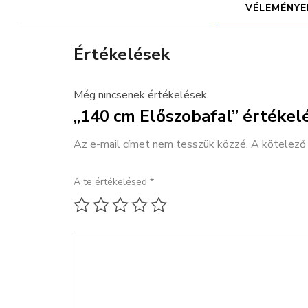
VÉLEMÉNYEK
Értékelések
Még nincsenek értékelések.
„140 cm Előszobafal” értékel
Az e-mail címet nem tesszük közzé.
A kötelez
A te értékelésed
*
1 / 5 csillag
2 / 5 csillag
3 / 5 csillag
4 / 5 csillag
5 / 5 csillag