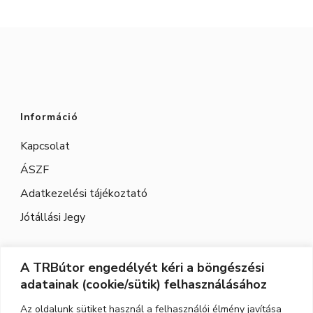
ki
ki
Információ
Kapcsolat
ÁSZF
Adatkezelési tájékoztató
Jótállási Jegy
A TRBútor engedélyét kéri a böngészési
Elérhetőség
adatainak (cookie/sütik) felhasználásához
Cím:
3526 Miskolc, Szeles utca 71.
Az oldalunk sütiket használ a felhasználói élmény javítása