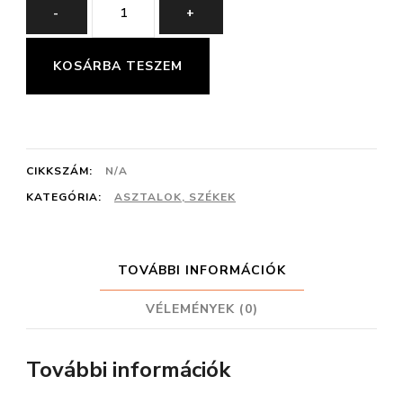
DELXE
-
+
SZÉK
mennyiség
KOSÁRBA TESZEM
CIKKSZÁM:
N/A
KATEGÓRIA:
ASZTALOK, SZÉKEK
TOVÁBBI INFORMÁCIÓK
VÉLEMÉNYEK (0)
További információk