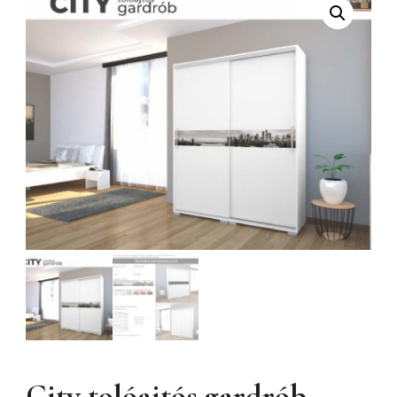
City tolóajtós gardrób