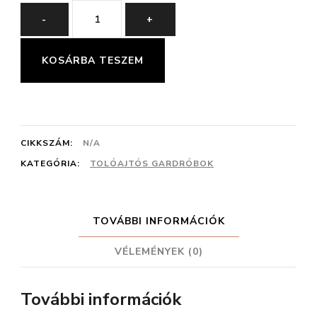
City
-
+
tolóajtós
gardrób
KOSÁRBA TESZEM
Grafika
nélkül
mennyiség
CIKKSZÁM:
N/A
KATEGÓRIA:
TOLÓAJTÓS GARDRÓBOK
TOVÁBBI INFORMÁCIÓK
VÉLEMÉNYEK (0)
További információk