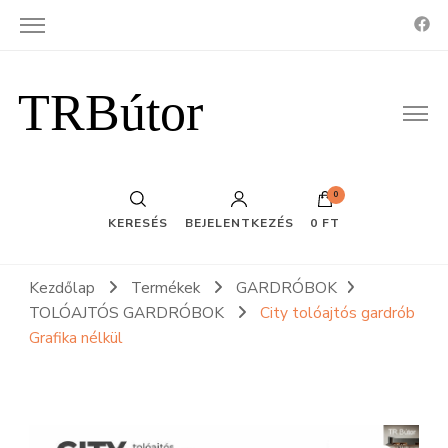
TRBútor
0
KERESÉS
BEJELENTKEZÉS
0 FT
Kezdőlap
Termékek
GARDRÓBOK
TOLÓAJTÓS GARDRÓBOK
City tolóajtós gardrób
Grafika nélkül