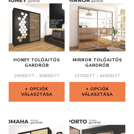
HONEY TOLÓAJTÓS
MIRROR TOLÓAJTÓS
GARDRÓB
GARDRÓB
ÁRTARTOMÁNY:
ÁRTAR
195000
FT
–
369000
FT
137000
FT
–
449000
FT
195000 FT
137000
-
-
OPCIÓK
OPCIÓK
VÁLASZTÁSA
369000 FT
VÁLASZTÁSA
449000
Ennek
Ennek
a
a
terméknek
terméknek