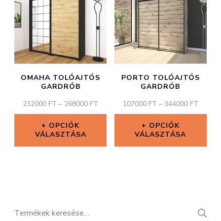
több
több
variációja
variációja
van.
van.
A
A
változatok
változatok
OMAHA TOLÓAJTÓS
PORTO TOLÓAJTÓS
a
a
GARDRÓB
GARDRÓB
termékoldalon
termékoldal
ÁRTARTOMÁNY:
ÁRTAR
232000
FT
–
268000
FT
107000
FT
–
344000
FT
232000 FT
107000
választhatók
választhatók
-
-
OPCIÓK
OPCIÓK
ki
ki
VÁLASZTÁSA
268000 FT
VÁLASZTÁSA
344000
Ennek
Ennek
a
a
terméknek
terméknek
több
több
Keresés
variációja
variációja