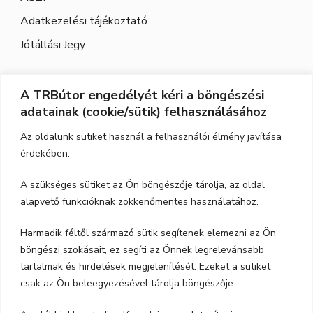
Adatkezelési tájékoztató
Jótállási Jegy
A TRBútor engedélyét kéri a böngészési
Elérhetőség
adatainak (cookie/sütik) felhasználásához
Cím:
3526 Miskolc, Szeles utca 71.
Az oldalunk sütiket használ a felhasználói élmény javítása
érdekében.
Nyitvatartás:
H-P.: 9-17, Szo,: 9-12
A szükséges sütiket az Ön böngészője tárolja, az oldal
Telefon:
06-70-615-6771
alapvető funkcióknak zökkenőmentes használatához.
06-20-347-7788
Harmadik féltől származó sütik segítenek elemezni az Ön
böngészi szokásait, ez segíti az Önnek legrelevánsabb
email:
trbutor1@gmail.com
tartalmak és hirdetések megjelenítését. Ezeket a sütiket
csak az Ön beleegyezésével tárolja böngészője.