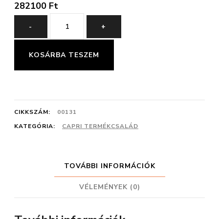
282100
Ft
Capri
-
+
MF-
17
KOSÁRBA TESZEM
Összeállítás
380
cm
CIKKSZÁM:
00131
mennyiség
KATEGÓRIA:
CAPRI TERMÉKCSALÁD
TOVÁBBI INFORMÁCIÓK
VÉLEMÉNYEK (0)