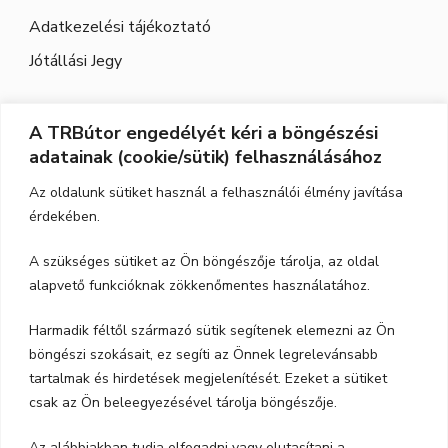
Adatkezelési tájékoztató
Jótállási Jegy
A TRBútor engedélyét kéri a böngészési
Elérhetőség
adatainak (cookie/sütik) felhasználásához
Cím:
3526 Miskolc, Szeles utca 71.
Az oldalunk sütiket használ a felhasználói élmény javítása
érdekében.
Nyitvatartás:
H-P.: 9-17, Szo,: 9-12
A szükséges sütiket az Ön böngészője tárolja, az oldal
Telefon:
06-70-615-6771
alapvető funkcióknak zökkenőmentes használatához.
06-20-347-7788
Harmadik féltől származó sütik segítenek elemezni az Ön
böngészi szokásait, ez segíti az Önnek legrelevánsabb
email:
trbutor1@gmail.com
tartalmak és hirdetések megjelenítését. Ezeket a sütiket
csak az Ön beleegyezésével tárolja böngészője.
Az alábbiakban tudja elfogadni vagy elutasítani a