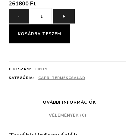
261800
Ft
Capri
-
+
5-
ös
KOSÁRBA TESZEM
Összeállítás
380
cm
CIKKSZÁM:
00119
mennyiség
KATEGÓRIA:
CAPRI TERMÉKCSALÁD
TOVÁBBI INFORMÁCIÓK
VÉLEMÉNYEK (0)