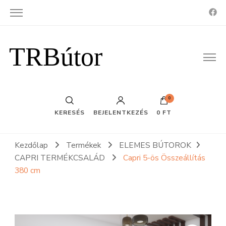
TRBútor
0
KERESÉS
BEJELENTKEZÉS
0 FT
Kezdőlap
Termékek
ELEMES BÚTOROK
CAPRI TERMÉKCSALÁD
Capri 5-ös Összeállítás
380 cm