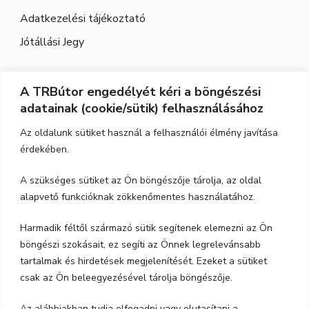
Adatkezelési tájékoztató
Jótállási Jegy
A TRBútor engedélyét kéri a böngészési
Elérhetőség
adatainak (cookie/sütik) felhasználásához
Cím:
3526 Miskolc, Szeles utca 71.
Az oldalunk sütiket használ a felhasználói élmény javítása
érdekében.
Nyitvatartás:
H-P.: 9-17, Szo,: 9-12
A szükséges sütiket az Ön böngészője tárolja, az oldal
Telefon:
06-70-615-6771
alapvető funkcióknak zökkenőmentes használatához.
06-20-347-7788
Harmadik féltől származó sütik segítenek elemezni az Ön
böngészi szokásait, ez segíti az Önnek legrelevánsabb
email:
trbutor1@gmail.com
tartalmak és hirdetések megjelenítését. Ezeket a sütiket
csak az Ön beleegyezésével tárolja böngészője.
Az alábbiakban tudja elfogadni vagy elutasítani a