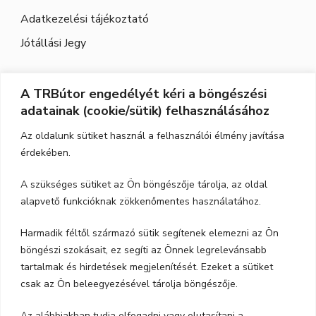
Adatkezelési tájékoztató
Jótállási Jegy
A TRBútor engedélyét kéri a böngészési
Elérhetőség
adatainak (cookie/sütik) felhasználásához
Cím:
3526 Miskolc, Szeles utca 71.
Az oldalunk sütiket használ a felhasználói élmény javítása
érdekében.
Nyitvatartás:
H-P.: 9-17, Szo,: 9-12
A szükséges sütiket az Ön böngészője tárolja, az oldal
Telefon:
06-70-615-6771
alapvető funkcióknak zökkenőmentes használatához.
06-20-347-7788
Harmadik féltől származó sütik segítenek elemezni az Ön
böngészi szokásait, ez segíti az Önnek legrelevánsabb
email:
trbutor1@gmail.com
tartalmak és hirdetések megjelenítését. Ezeket a sütiket
csak az Ön beleegyezésével tárolja böngészője.
Az alábbiakban tudja elfogadni vagy elutasítani a