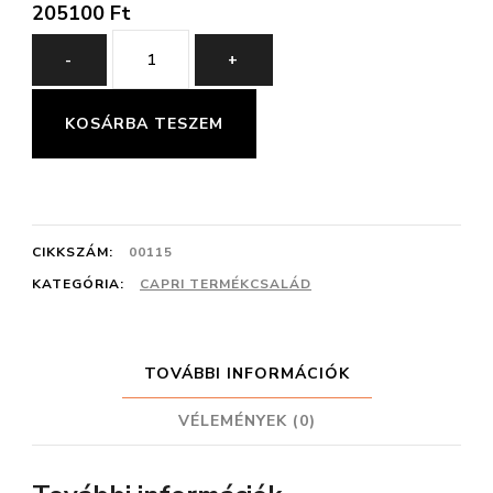
205100
Ft
Capri
-
+
1-
es
KOSÁRBA TESZEM
Összeállítás
300
cm
CIKKSZÁM:
00115
mennyiség
KATEGÓRIA:
CAPRI TERMÉKCSALÁD
TOVÁBBI INFORMÁCIÓK
VÉLEMÉNYEK (0)