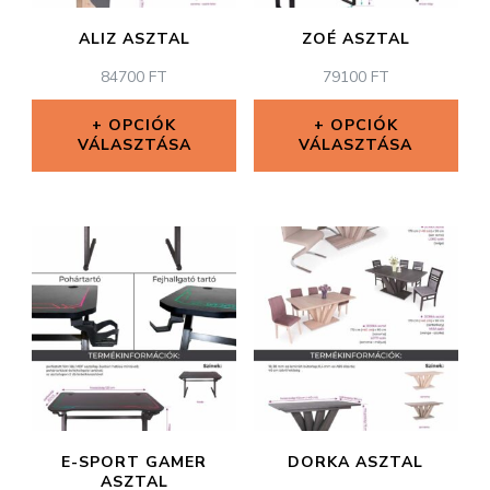
ALIZ ASZTAL
ZOÉ ASZTAL
84700
FT
79100
FT
OPCIÓK
OPCIÓK
VÁLASZTÁSA
VÁLASZTÁSA
Ennek
Ennek
a
a
terméknek
terméknek
több
több
variációja
variációja
van.
van.
A
A
változatok
változatok
E-SPORT GAMER
DORKA ASZTAL
a
a
ASZTAL