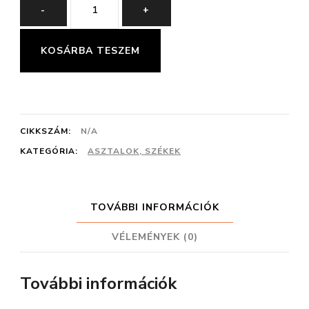
BRILL
-
+
SZÉK
mennyiség
KOSÁRBA TESZEM
CIKKSZÁM:
N/A
KATEGÓRIA:
ASZTALOK, SZÉKEK
TOVÁBBI INFORMÁCIÓK
VÉLEMÉNYEK (0)
További információk