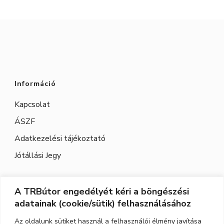
ki
Információ
Kapcsolat
ÁSZF
Adatkezelési tájékoztató
Jótállási Jegy
A TRBútor engedélyét kéri a böngészési
Elérhetőség
adatainak (cookie/sütik) felhasználásához
Cím:
3526 Miskolc, Szeles utca 71.
Az oldalunk sütiket használ a felhasználói élmény javítása