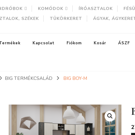
RDRÓBOK
KOMÓDOK
ÍRÓASZTALOK
FÉS
ZTALOK, SZÉKEK
TÜKÖRKERET
ÁGYAK, ÁGYKERE
Termékek
Kapcsolat
Fiókom
Kosár
ÁSZF
BIG TERMÉKCSALÁD
BIG BOY-M
ERESÉS
2