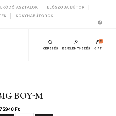
ÜLKÖDŐ ASZTALOK
ELŐSZOBA BÚTOR
TEK
KONYHABÚTOROK
0
KERESÉS
BEJELENTKEZÉS
0 FT
BIG BOY-M
75940
Ft