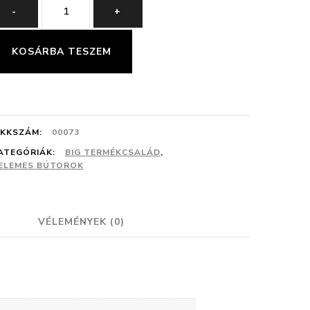
BIG
-
+
BOY-
M
KOSÁRBA TESZEM
mennyiség
IKKSZÁM:
00073
ATEGÓRIÁK:
BIG TERMÉKCSALÁD
,
ELEMES BÚTOROK
VÉLEMÉNYEK (0)