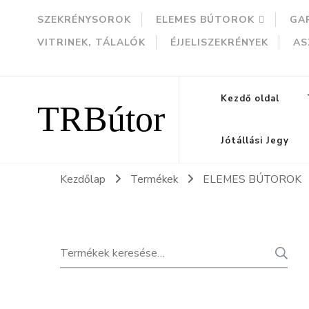
SZEKRÉNYSOROK
ELEMES BÚTOROK
GA
VITRINEK, TÁLALÓK
ÉJJELISZEKRÉNYEK
AS
TRBútor
Kezdő oldal
Jótállási Jegy
Kezdőlap
Termékek
ELEMES BÚTOROK
Keresés
K
a
következőre: