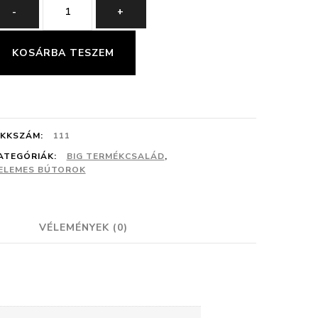
BIG
-
+
48
ALSÓ
KOSÁRBA TESZEM
ELEM
mennyiség
IKKSZÁM:
111
ATEGÓRIÁK:
BIG TERMÉKCSALÁD
,
ELEMES BÚTOROK
VÉLEMÉNYEK (0)