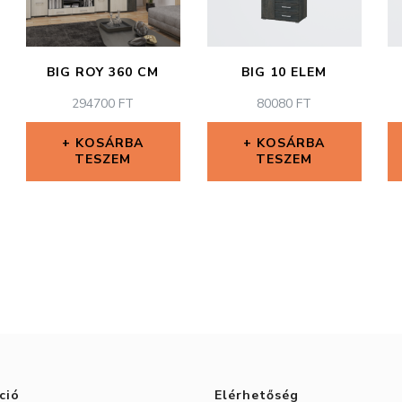
BIG ROY 360 CM
BIG 10 ELEM
294700
FT
80080
FT
KOSÁRBA
KOSÁRBA
TESZEM
TESZEM
ció
Elérhetőség