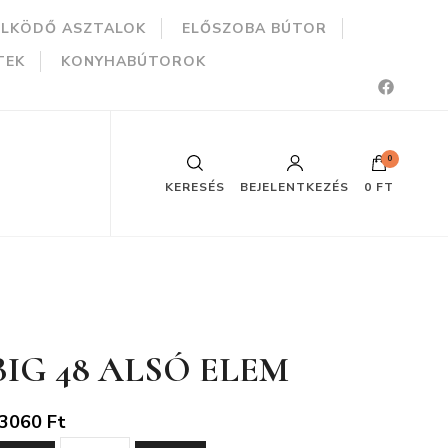
ÜLKÖDŐ ASZTALOK
ELŐSZOBA BÚTOR
TEK
KONYHABÚTOROK
0
KERESÉS
BEJELENTKEZÉS
0 FT
BIG 48 ALSÓ ELEM
3060
Ft