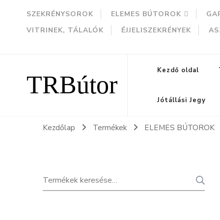
SZEKRÉNYSOROK
ELEMES BÚTOROK
GA
VITRINEK, TÁLALÓK
ÉJJELISZEKRÉNYEK
AS
TRBútor
Kezdő oldal
Jótállási Jegy
Kezdőlap
Termékek
ELEMES BÚTOROK
Keresés
K
a
következőre: