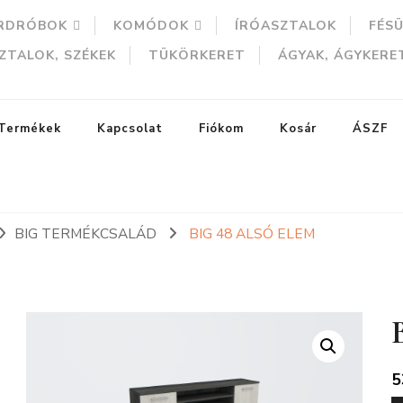
RDRÓBOK
KOMÓDOK
ÍRÓASZTALOK
FÉS
ZTALOK, SZÉKEK
TÜKÖRKERET
ÁGYAK, ÁGYKERE
Termékek
Kapcsolat
Fiókom
Kosár
ÁSZF
BIG TERMÉKCSALÁD
BIG 48 ALSÓ ELEM
ERESÉS
5