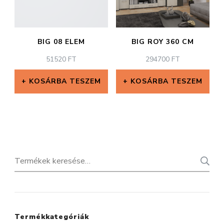
BIG 08 ELEM
BIG ROY 360 CM
51520
FT
294700
FT
KOSÁRBA TESZEM
KOSÁRBA TESZEM
Keresés
a
következőre:
Termékkategóriák