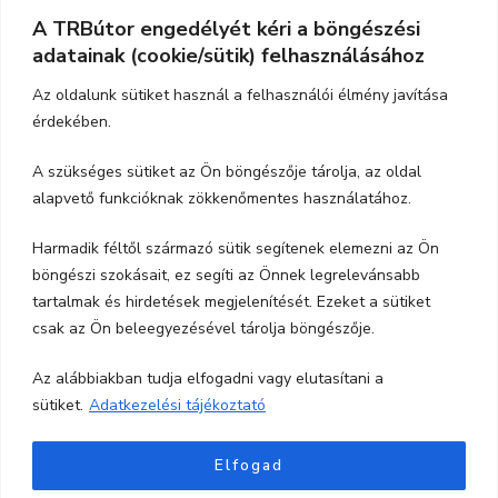
A TRBútor engedélyét kéri a böngészési
Elérhetőség
adatainak (cookie/sütik) felhasználásához
Cím:
3526 Miskolc, Szeles utca 71.
Az oldalunk sütiket használ a felhasználói élmény javítása
érdekében.
Nyitvatartás:
H-P.: 9-17, Szo,: 9-12
A szükséges sütiket az Ön böngészője tárolja, az oldal
Telefon:
06-70-615-6771
alapvető funkcióknak zökkenőmentes használatához.
06-20-347-7788
Harmadik féltől származó sütik segítenek elemezni az Ön
böngészi szokásait, ez segíti az Önnek legrelevánsabb
email:
trbutor1@gmail.com
tartalmak és hirdetések megjelenítését. Ezeket a sütiket
csak az Ön beleegyezésével tárolja böngészője.
Az alábbiakban tudja elfogadni vagy elutasítani a
sütiket.
Adatkezelési tájékoztató
Elfogad
Minden jog fentartva TRBútor.hu
Blossom Shop |