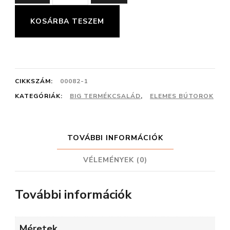
02
ELEM
KOSÁRBA TESZEM
mennyiség
CIKKSZÁM:
00082-1
KATEGÓRIÁK:
BIG TERMÉKCSALÁD
,
ELEMES BÚTOROK
TOVÁBBI INFORMÁCIÓK
VÉLEMÉNYEK (0)
További információk
Méretek