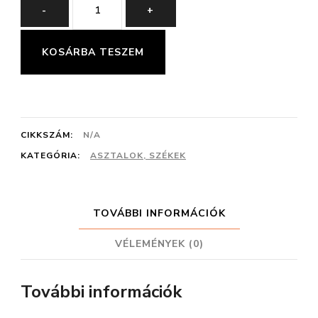
BERTA
-
+
ELEGANT
SZÉK
KOSÁRBA TESZEM
mennyiség
CIKKSZÁM:
N/A
KATEGÓRIA:
ASZTALOK, SZÉKEK
TOVÁBBI INFORMÁCIÓK
VÉLEMÉNYEK (0)
További információk