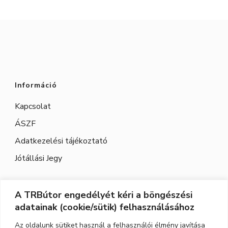
ki
ki
Információ
Kapcsolat
ÁSZF
Adatkezelési tájékoztató
Jótállási Jegy
A TRBútor engedélyét kéri a böngészési
Elérhetőség
adatainak (cookie/sütik) felhasználásához
Cím:
3526 Miskolc, Szeles utca 71.
Az oldalunk sütiket használ a felhasználói élmény javítása