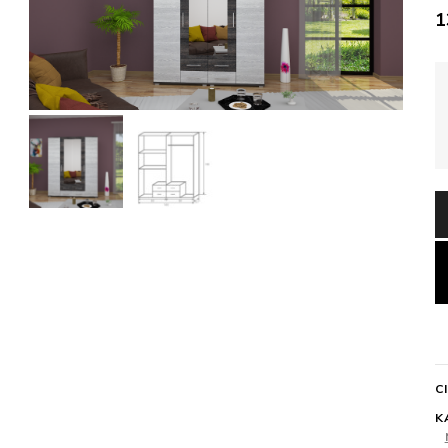
1
C
K