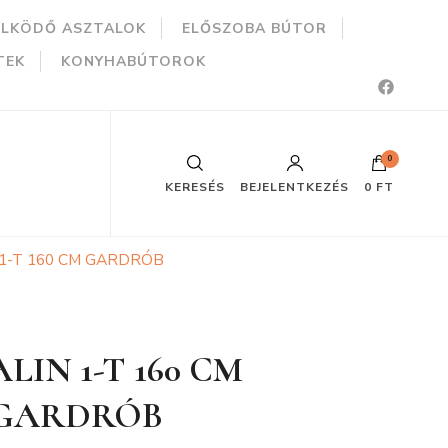
ÜLKÖDŐ ASZTALOK
ELŐSZOBA BÚTOR
TEK
KONYHABÚTOROK
0
KERESÉS
BEJELENTKEZÉS
0 FT
 1-T 160 CM GARDRÓB
ALIN 1-T 160 CM
GARDRÓB