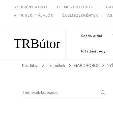
SZEKRÉNYSOROK
ELEMES BÚTOROK
GA
VITRINEK, TÁLALÓK
ÉJJELISZEKRÉNYEK
AS
TRBútor
Kezdő oldal
Jótállási Jegy
Kezdőlap
Termékek
GARDRÓBOK
NY
Keresés
K
a
következőre: