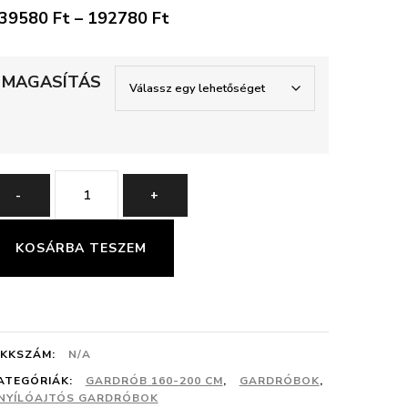
Ártartomány:
39580
Ft
–
192780
Ft
139580 Ft
-
MAGASÍTÁS
192780 Ft
ALIN
-
+
1-
T
KOSÁRBA TESZEM
160
CM
GARDRÓB
IKKSZÁM:
N/A
mennyiség
ATEGÓRIÁK:
GARDRÓB 160-200 CM
,
GARDRÓBOK
,
NYÍLÓAJTÓS GARDRÓBOK