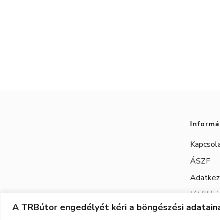
Informá
Kapcsol
ÁSZF
Adatkeze
Jótállási
A TRBútor engedélyét kéri a böngészési adataina