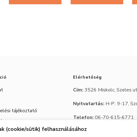
Ennek
a
terméknek
több
variációja
van.
A
ció
Elérhetőség
változatok
a
at
Cím:
3526 Miskolc, Szeles ut
termékoldalon
Nyitvatartás:
H-P.: 9-17, Sz
választhatók
lési tájékoztató
Telefon:
06-70-615-6771
ki
 Jegy
k (cookie/sütik) felhasználásához
06-20-347-7788