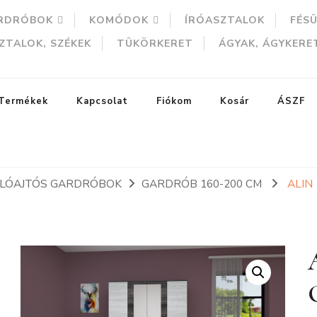
RDRÓBOK
KOMÓDOK
ÍRÓASZTALOK
FÉS
ZTALOK, SZÉKEK
TÜKÖRKERET
ÁGYAK, ÁGYKERE
Termékek
Kapcsolat
Fiókom
Kosár
ÁSZF
ÍLÓAJTÓS GARDRÓBOK
GARDRÓB 160-200 CM
ALIN
ERESÉS