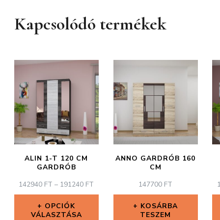
Kapcsolódó termékek
ALIN 1-T 120 CM
ANNO GARDRÓB 160
GARDRÓB
CM
ÁRTARTOMÁNY:
142940
FT
–
191240
FT
147700
FT
142940 FT
-
OPCIÓK
KOSÁRBA
VÁLASZTÁSA
191240 FT
TESZEM