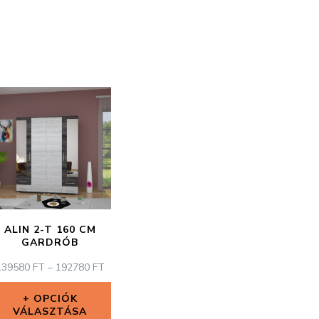
ALIN 2-T 160 CM
GARDRÓB
ÁRTARTOMÁNY:
139580
FT
–
192780
FT
139580 FT
-
OPCIÓK
VÁLASZTÁSA
192780 FT