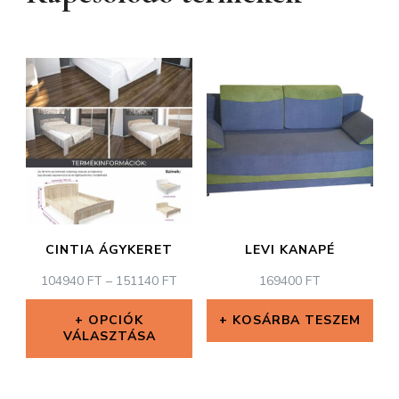
CINTIA ÁGYKERET
LEVI KANAPÉ
ÁRTARTOMÁNY:
104940
FT
–
151140
FT
169400
FT
104940 FT
-
OPCIÓK
KOSÁRBA TESZEM
VÁLASZTÁSA
151140 FT
Ennek