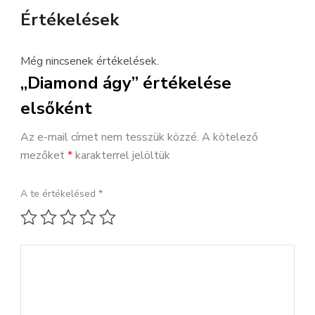
Értékelések
Még nincsenek értékelések.
„Diamond ágy” értékelése
elsőként
Az e-mail címet nem tesszük közzé.
A kötelező
mezőket
*
karakterrel jelöltük
A te értékelésed
*
1 / 5 csillag
2 / 5 csillag
3 / 5 csillag
4 / 5 csillag
5 / 5 csillag