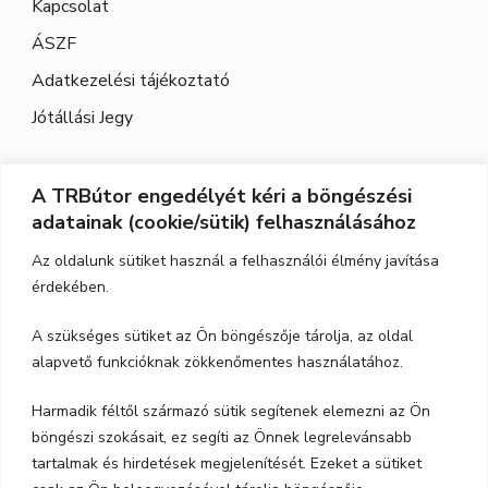
Kapcsolat
ÁSZF
Adatkezelési tájékoztató
Jótállási Jegy
A TRBútor engedélyét kéri a böngészési
Elérhetőség
adatainak (cookie/sütik) felhasználásához
Cím:
3526 Miskolc, Szeles utca 71.
Az oldalunk sütiket használ a felhasználói élmény javítása
érdekében.
Nyitvatartás:
H-P.: 9-17, Szo,: 9-12
A szükséges sütiket az Ön böngészője tárolja, az oldal
Telefon:
06-70-615-6771
alapvető funkcióknak zökkenőmentes használatához.
06-20-347-7788
Harmadik féltől származó sütik segítenek elemezni az Ön
böngészi szokásait, ez segíti az Önnek legrelevánsabb
email:
trbutor1@gmail.com
tartalmak és hirdetések megjelenítését. Ezeket a sütiket