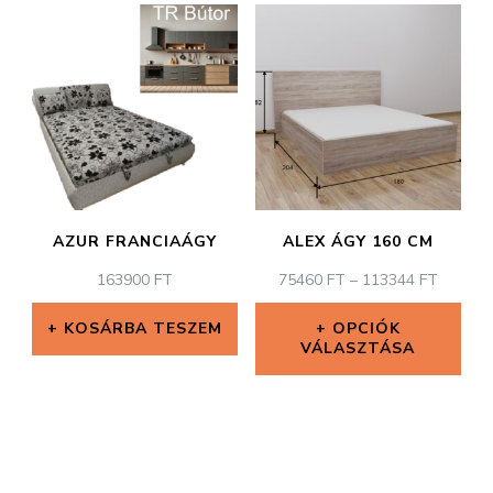
a
terméknek
több
variációja
van.
A
változatok
AZUR FRANCIAÁGY
ALEX ÁGY 160 CM
a
ÁRTAR
163900
FT
75460
FT
–
113344
FT
termékoldalon
75460 
választhatók
-
KOSÁRBA TESZEM
OPCIÓK
VÁLASZTÁSA
113344
ki
Ennek
a
terméknek