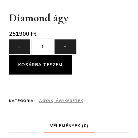
Diamond ágy
251900
Ft
Diamond
-
+
ágy
mennyiség
KOSÁRBA TESZEM
KATEGÓRIA:
ÁGYAK, ÁGYKERETEK
VÉLEMÉNYEK (0)