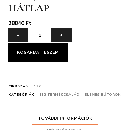
HÁTLAP
28840
Ft
BIG
-
+
49
ELEM
KOSÁRBA TESZEM
POLCOS
HÁTLAP
mennyiség
CIKKSZÁM:
112
KATEGÓRIÁK:
BIG TERMÉKCSALÁD
,
ELEMES BÚTOROK
TOVÁBBI INFORMÁCIÓK