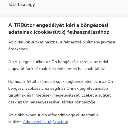
Jótállási Jegy
A TRBútor engedélyét kéri a böngészési
Elérhetőség
adatainak (cookie/sütik) felhasználásához
Cím:
3526 Miskolc, Szeles utca 71.
Az oldalunk sütiket használ a felhasználói élmény javítása
érdekében.
Nyitvatartás:
H-P.: 9-17, Szo,: 9-12
A szükséges sütiket az Ön böngészője tárolja, az oldal
Telefon:
06-70-615-6771
alapvető funkcióknak zökkenőmentes használatához.
06-20-347-7788
Harmadik féltől származó sütik segítenek elemezni az Ön
böngészi szokásait, ez segíti az Önnek legrelevánsabb
email:
trbutor1@gmail.com
tartalmak és hirdetések megjelenítését. Ezeket a sütiket
csak az Ön beleegyezésével tárolja böngészője.
Az alábbiakban tudja elfogadni vagy elutasítani a
sütiket.
Adatkezelési tájékoztató